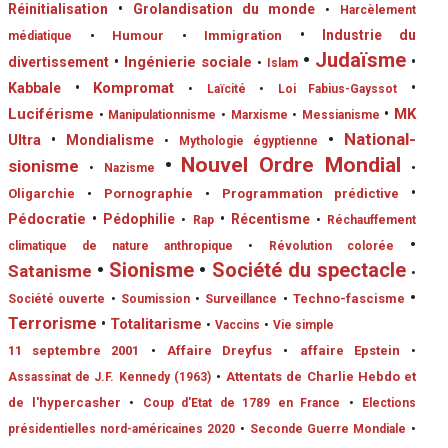
Réinitialisation
•
Grolandisation du monde
•
Harcèlement
•
Industrie du
•
Humour
•
Immigration
médiatique
•
Judaïsme
•
Ingénierie sociale
divertissement
•
•
Islam
•
Kompromat
•
Kabbale
•
Laïcité
•
Loi Fabius-Gayssot
Luciférisme
•
MK
•
Manipulationnisme
•
Marxisme
•
Messianisme
•
National-
Ultra
•
Mondialisme
•
Mythologie égyptienne
•
Nouvel Ordre Mondial
sionisme
•
•
Nazisme
•
Oligarchie
•
Pornographie
•
Programmation prédictive
Pédocratie
•
Pédophilie
•
Récentisme
•
Rap
•
Réchauffement
•
climatique de nature anthropique
•
Révolution colorée
•
Sionisme
•
Société du spectacle
Satanisme
•
•
•
Techno-fascisme
Société ouverte
•
Soumission
•
Surveillance
Terrorisme
•
Totalitarisme
•
Vaccins
•
Vie simple
11 septembre 2001
•
Affaire Dreyfus
•
affaire Epstein
•
•
Attentats de Charlie Hebdo et
Assassinat de J.F. Kennedy (1963)
de l'hypercasher
•
Coup d'Etat de 1789 en France
•
Elections
présidentielles nord-américaines 2020
•
Seconde Guerre Mondiale
•