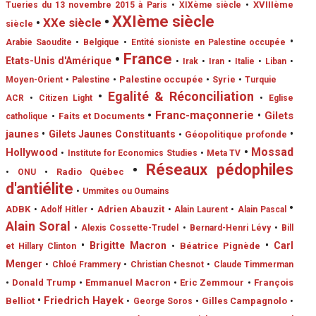
•
XVIIIème
Tueries du 13 novembre 2015 à Paris
•
XIXème siècle
•
XXIème siècle
•
XXe siècle
siècle
•
Arabie Saoudite
•
Belgique
•
Entité sioniste en Palestine occupée
•
France
Etats-Unis d'Amérique
•
Irak
•
Iran
•
Italie
•
Liban
•
•
Palestine occupée
•
Syrie
Moyen-Orient
•
Palestine
•
Turquie
•
Egalité & Réconciliation
ACR
•
Citizen Light
•
Eglise
•
Franc-maçonnerie
•
Gilets
•
Faits et Documents
catholique
jaunes
•
•
Gilets Jaunes Constituants
•
Géopolitique profonde
•
Mossad
Hollywood
•
Institute for Economics Studies
•
Meta TV
•
Réseaux pédophiles
•
Radio Québec
•
ONU
d'antiélite
•
Ummites ou Oumains
•
ADBK
•
Adrien Abauzit
•
Adolf Hitler
•
Alain Laurent
•
Alain Pascal
Alain Soral
•
Alexis Cossette-Trudel
•
Bernard-Henri Lévy
•
Bill
•
Brigitte Macron
•
Carl
•
Béatrice Pignède
et Hillary Clinton
Menger
•
Chloé Frammery
•
Christian Chesnot
•
Claude Timmerman
•
Donald Trump
•
Emmanuel Macron
•
Eric Zemmour
•
François
•
Friedrich Hayek
Belliot
•
Gilles Campagnolo
•
George Soros
•