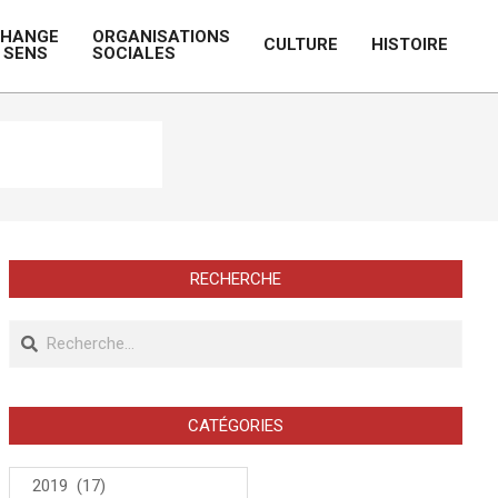
CHANGE
ORGANISATIONS
CULTURE
HISTOIRE
 SENS
SOCIALES
Prim
Navi
Men
RECHERCHE
Recherche
CATÉGORIES
Catégories