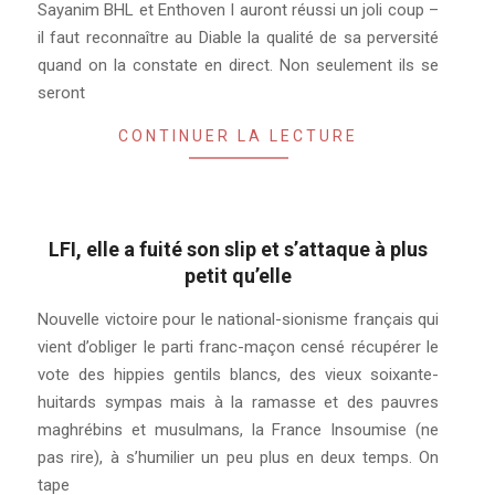
Sayanim BHL et Enthoven I auront réussi un joli coup –
il faut reconnaître au Diable la qualité de sa perversité
quand on la constate en direct. Non seulement ils se
seront
CONTINUER LA LECTURE
LFI, elle a fuité son slip et s’attaque à plus
petit qu’elle
2019-
Nouvelle victoire pour le national-sionisme français qui
08-
vient d’obliger le parti franc-maçon censé récupérer le
30
vote des hippies gentils blancs, des vieux soixante-
huitards sympas mais à la ramasse et des pauvres
maghrébins et musulmans, la France Insoumise (ne
pas rire), à s’humilier un peu plus en deux temps. On
tape