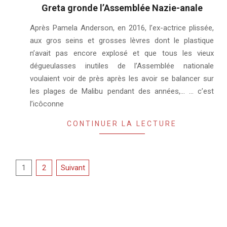
Greta gronde l’Assemblée Nazie-anale
2019-
Après Pamela Anderson, en 2016, l’ex-actrice plissée,
08-
aux gros seins et grosses lèvres dont le plastique
07
n’avait pas encore explosé et que tous les vieux
dégueulasses inutiles de l’Assemblée nationale
voulaient voir de près après les avoir se balancer sur
les plages de Malibu pendant des années,… … c’est
l’icôconne
CONTINUER LA LECTURE
Pagination
1
2
Suivant
des
publications