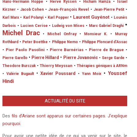
Hans-Hermann Hoppe
•
Hervé Ryssen
•
Hicham Hamza
•
Israel
•
Jean-François Revel
Kirzner
•
Jacob Cohen
•
Jean-Pierre Petit
•
•
Laurent Guyénot
Karl Marx
•
Karl Polanyi
•
Karl Popper
•
Lounès
•
•
Lucien Cerise
Darbois
•
Ludwig von Mises
•
Marc Gabriel Draghi
Michel Drac
•
Michel Onfray
•
Monsieur K.
•
Murray
Rothbard
•
Peter Boettke
•
Philippe Nemo
•
Philippe Ploncard d'Assac
•
Pier Paolo Pasolini
•
Pierre Barnérias
•
Pierre de Brague
•
•
Pierre Hillard
•
Pierre Jovanovic
Pierre Garello
•
Serge Garde
•
•
Thierry Meyssan
Theodore Burczak
•
Thérapies géniques à ARNm
•
Youssef
•
Xavier Poussard
•
Valérie Bugault
•
Yann Moix
Hindi
ACTUALITÉ DU SITE
Des
fils d’Ariane sont apparus sur certaines pages. J’explique
pourquoi
.
Pour avoir une petite idée de ce qui va venir sur le site, le