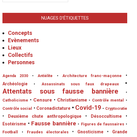
NUAGES D’ÉTIQUETTES
Concepts
Evènements
Lieux
Collectifs
Personnes
•
•
Architecture franc-maçonne
Agenda 2030
•
Antiélite
•
Archéologie
•
Assassinats sous faux drapeaux
Attentats sous fausse bannière
•
•
Censure
•
Christianisme
Catholicisme
•
Contrôle mental
•
•
Covid-19
•
Coronadictature
Contrôle social
•
Cryptocratie
•
Deuxième chute anthropologique
•
Désoccultisme
•
•
Fausse bannière
Esotérisme
•
Figures de faussaires
•
•
Gnosticisme
•
Grande
Football
•
Fraudes électorales