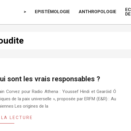
E
>
EPISTÉMOLOGIE
ANTHROPOLOGIE
DE
oudite
ui sont les vrais responsables ?
lain Corvez pour Radio Athena : Youssef Hindi et Gearóid Ó
iques de la paix universelle », proposée par ERFM (E&R) : Au
aniennes Les origines de la
 LA LECTURE