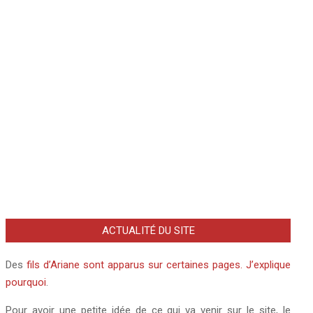
Hans-Hermann Hoppe
•
Hervé Ryssen
•
Hicham Hamza
•
Israel
•
Jean-François Revel
Kirzner
•
Jacob Cohen
•
Jean-Pierre Petit
•
•
Laurent Guyénot
Karl Marx
•
Karl Polanyi
•
Karl Popper
•
Lounès
•
•
Lucien Cerise
Darbois
•
Ludwig von Mises
•
Marc Gabriel Draghi
Michel Drac
•
Michel Onfray
•
Monsieur K.
•
Murray
Rothbard
•
Peter Boettke
•
Philippe Nemo
•
Philippe Ploncard d'Assac
•
Pier Paolo Pasolini
•
Pierre Barnérias
•
Pierre de Brague
•
•
Pierre Hillard
•
Pierre Jovanovic
Pierre Garello
•
Serge Garde
•
•
Thierry Meyssan
Theodore Burczak
•
Thérapies géniques à ARNm
•
Youssef
•
Xavier Poussard
•
Valérie Bugault
•
Yann Moix
Hindi
ACTUALITÉ DU SITE
Des
fils d’Ariane sont apparus sur certaines pages. J’explique
pourquoi
.
Pour avoir une petite idée de ce qui va venir sur le site, le