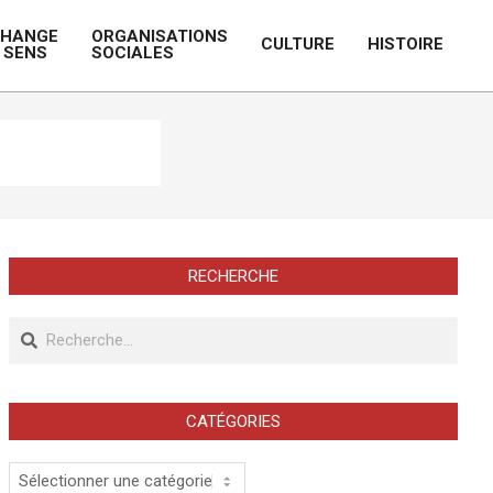
CHANGE
ORGANISATIONS
CULTURE
HISTOIRE
 SENS
SOCIALES
Prim
Navi
Men
RECHERCHE
Recherche
CATÉGORIES
Catégories