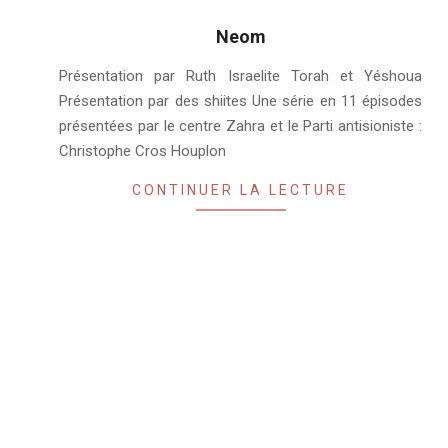
Neom
2018-
Présentation par Ruth Israelite Torah et Yéshoua
08-
Présentation par des shiites Une série en 11 épisodes
07
présentées par le centre Zahra et le Parti antisioniste :
Christophe Cros Houplon
CONTINUER LA LECTURE