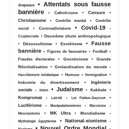
•
Attentats sous fausse
drapeaux
bannière
•
Censure
•
•
Catholicisme
Christianisme
•
Contrôle mental
•
Contrôle
•
Covid-19
•
Coronadictature
social
•
•
Deuxième chute anthropologique
Cryptocratie
•
Fausse
•
Désoccultisme
•
Esotérisme
bannière
•
Figures de faussaires
•
Football
•
•
Gnosticisme
•
Grande
Fraudes électorales
Réinitialisation
•
Grolandisation du monde
•
•
•
Humour
•
Immigration
Harcèlement médiatique
•
Ingénierie
Industrie du divertissement
•
Judaïsme
sociale
•
•
Kabbale
•
Islam
Kompromat
•
•
Laïcité
•
Loi Fabius-Gayssot
Luciférisme
•
Manipulationnisme
•
Marxisme
•
•
MK Ultra
•
Mondialisme
Messianisme
•
•
National-sionisme
Mythologie égyptienne
•
•
Nouvel Ordre Mondial
•
Nazisme