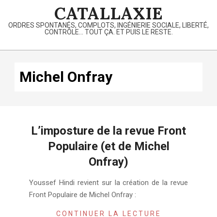
Skip
CATALLAXIE
to
ORDRES SPONTANÉS, COMPLOTS, INGÉNIERIE SOCIALE, LIBERTÉ,
content
CONTRÔLE… TOUT ÇA. ET PUIS LE RESTE.
Primary
Navigation
Michel Onfray
Menu
L’imposture de la revue Front
Populaire (et de Michel
Onfray)
2020-
Youssef Hindi revient sur la création de la revue
11-
Front Populaire de Michel Onfray :
03
CONTINUER LA LECTURE