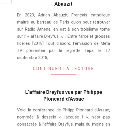
Abauzit
2024-
En 2023, Adrien Abauzit, Français catholique
02-
maitre au barreau de Paris qu’on peut retrouver
05
sur Radio Athéna, en est à son troisième tome
sur l’ « affaire Dreyfus ». I. Entre farce et grosses
ficelles [2018] Tout d’abord, l’émission de Meta
TV présentée par le regretté Tepa, le 17
septembre 2018,
CONTINUER LA LECTURE
L’affaire Dreyfus vue par Philippe
Ploncard d’Assac
2024-
Voici la conférence de Philipp Ploncard d’Assac,
02-
nommée à dessein « j’accuse ! », n’est pas
05
consacrée à l’affaire Dreyfus, mais du moins en