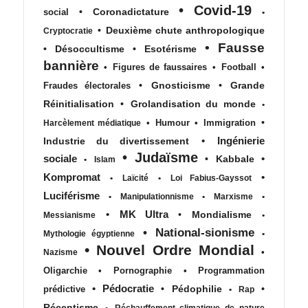
•
Covid-19
•
Coronadictature
social
•
•
Deuxième chute anthropologique
Cryptocratie
•
Fausse
•
Désoccultisme
•
Esotérisme
bannière
•
Figures de faussaires
•
Football
•
•
Gnosticisme
•
Grande
Fraudes électorales
Réinitialisation
•
Grolandisation du monde
•
•
•
Humour
•
Immigration
Harcèlement médiatique
•
Ingénierie
Industrie du divertissement
•
Judaïsme
sociale
•
•
Kabbale
•
Islam
Kompromat
•
•
Laïcité
•
Loi Fabius-Gayssot
Luciférisme
•
Manipulationnisme
•
Marxisme
•
•
MK Ultra
•
Mondialisme
Messianisme
•
•
National-sionisme
Mythologie égyptienne
•
•
Nouvel Ordre Mondial
•
Nazisme
Oligarchie
•
Pornographie
•
Programmation
•
Pédocratie
•
Pédophilie
•
prédictive
•
Rap
Récentisme
•
Réchauffement climatique de nature