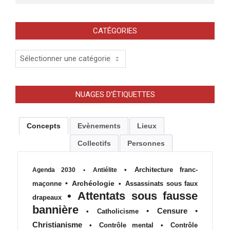
CATÉGORIES
Catégories
NUAGES D’ÉTIQUETTES
Concepts
Evènements
Lieux
Collectifs
Personnes
•
Architecture franc-
Agenda 2030
•
Antiélite
•
Archéologie
maçonne
•
Assassinats sous faux
•
Attentats sous fausse
drapeaux
bannière
•
Censure
•
•
Catholicisme
Christianisme
•
Contrôle mental
•
Contrôle