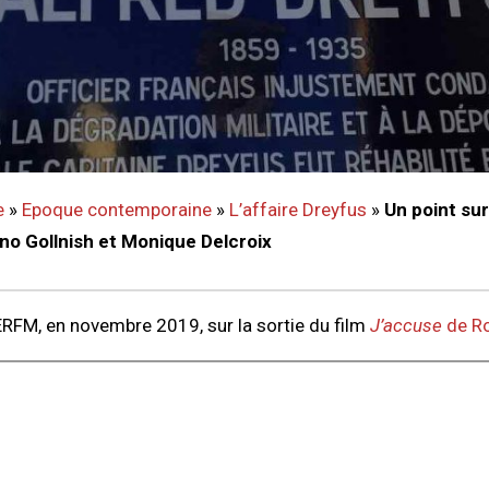
e
»
Epoque contemporaine
»
L’affaire Dreyfus
»
Un point sur 
no Gollnish et Monique Delcroix
RFM, en novembre 2019, sur la sortie du film
J’accuse
de R