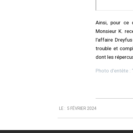
Ainsi, pour ce
Monsieur K. rece
l’affaire Dreyfu
trouble et comp
dont les répercu
Photo d’entête : 
2024-
LE :
5 FÉVRIER 2024
02-
05