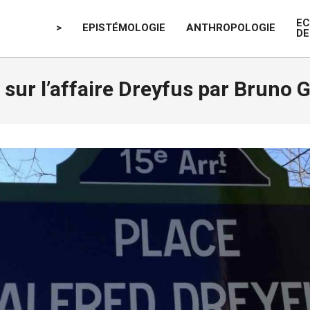
E
>
EPISTÉMOLOGIE
ANTHROPOLOGIE
DE
 sur l’affaire Dreyfus par Bruno 