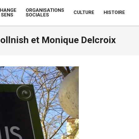
CHANGE
ORGANISATIONS
CULTURE
HISTOIRE
 SENS
SOCIALES
Prim
Navi
Men
Gollnish et Monique Delcroix