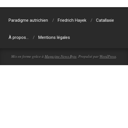
Paradigme autrichien
Friedrich Hayek
Catallaxie
À propos…
Mentions légales
Mis en forme grâce à
Magazine News Byte
. Propulsé par
WordPress
.