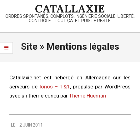
Skip
CATALLAXIE
to
ORDRES SPONTANÉS, COMPLOTS, INGÉNIERIE SOCIALE, LIBERTÉ,
content
CONTRÔLE… TOUT ÇA. ET PUIS LE RESTE.
Primary
Navigation
Site »
Mentions légales
Menu
Catallaxie.net est hébergé en Allemagne sur les
serveurs de
Ionos – 1&1
, propulsé par WordPress
avec un thème conçu par
Thème Hueman
2011-
LE :
2 JUIN 2011
06-
02