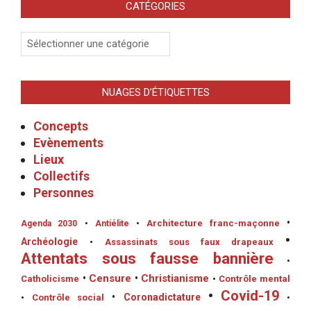
CATÉGORIES
Catégories
NUAGES D’ÉTIQUETTES
Concepts
Evènements
Lieux
Collectifs
Personnes
•
•
Architecture franc-maçonne
Agenda 2030
•
Antiélite
•
Archéologie
•
Assassinats sous faux drapeaux
Attentats sous fausse bannière
•
•
Censure
•
Christianisme
Catholicisme
•
Contrôle mental
•
Covid-19
•
Coronadictature
•
Contrôle social
•