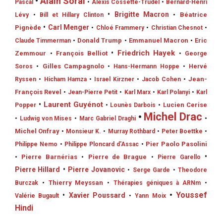
•
Alain Soral
Pascal
•
Alexis Cossette-Trudel
•
Bernard-Henri
•
Brigitte Macron
•
Béatrice
Lévy
•
Bill et Hillary Clinton
•
Carl Menger
Pignède
•
Chloé Frammery
•
Christian Chesnot
•
•
Donald Trump
•
Emmanuel Macron
•
Eric
Claude Timmerman
•
Friedrich Hayek
Zemmour
•
François Belliot
•
George
•
Gilles Campagnolo
Soros
•
Hans-Hermann Hoppe
•
Hervé
•
Jean-
Ryssen
•
Hicham Hamza
•
Israel Kirzner
•
Jacob Cohen
François Revel
•
Jean-Pierre Petit
•
Karl Marx
•
Karl Polanyi
•
Karl
•
Laurent Guyénot
•
Lucien Cerise
Popper
•
Lounès Darbois
•
Michel Drac
•
•
Ludwig von Mises
•
Marc Gabriel Draghi
Michel Onfray
•
Monsieur K.
•
Murray Rothbard
•
Peter Boettke
•
•
Pier Paolo Pasolini
Philippe Nemo
•
Philippe Ploncard d'Assac
•
•
Pierre Barnérias
•
Pierre de Brague
•
Pierre Garello
Pierre Hillard
•
Pierre Jovanovic
•
Serge Garde
•
Theodore
•
Thierry Meyssan
Burczak
•
Thérapies géniques à ARNm
•
•
Youssef
•
Xavier Poussard
Valérie Bugault
•
Yann Moix
Hindi