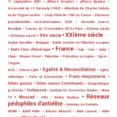
11 septembre 2001
•
Affaire Dreyfus
•
affaire Epstein
•
•
Attentats de Charlie Hebdo
Assassinat de J.F. Kennedy (1963)
et de l'hypercasher
•
Coup d'Etat de 1789 en France
•
Elections
présidentielles nord-américaines 2020
•
Seconde Guerre
Mondiale
•
Tueries du 13 novembre 2015 à Paris
•
XIXème siècle
•
XXIème siècle
•
XXe siècle
•
XVIIIème siècle
Arabie Saoudite
•
Belgique
•
Entité sioniste en Palestine occupée
•
France
•
Etats-Unis d'Amérique
•
Irak
•
Iran
•
Italie
•
•
Palestine occupée
•
Syrie
Liban
•
Moyen-Orient
•
Palestine
•
Turquie
•
Egalité & Réconciliation
ACR
•
Citizen Light
•
Eglise
•
Franc-maçonnerie
•
•
Faits et Documents
catholique
Gilets jaunes
•
Gilets Jaunes Constituants
•
Géopolitique
•
Hollywood
profonde
•
Institute for Economics Studies
•
Meta
•
Réseaux
•
Mossad
•
Radio Québec
TV
•
ONU
pédophiles d'antiélite
•
Ummites ou Oumains
ADBK
•
Adrien Abauzit
•
Adolf Hitler
•
Alain Laurent
•
Alain