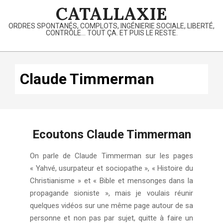
Skip
CATALLAXIE
to
ORDRES SPONTANÉS, COMPLOTS, INGÉNIERIE SOCIALE, LIBERTÉ,
content
CONTRÔLE… TOUT ÇA. ET PUIS LE RESTE.
Primary
Navigation
Claude Timmerman
Menu
Ecoutons Claude Timmerman
2024-
On parle de Claude Timmerman sur les pages
01-
« Yahvé, usurpateur et sociopathe », « Histoire du
09
Christianisme » et « Bible et mensonges dans la
propagande sioniste », mais je voulais réunir
quelques vidéos sur une même page autour de sa
personne et non pas par sujet, quitte à faire un