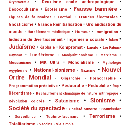
•
Deuxième chute anthropologique
•
Cryptocratie
•
Fausse bannière
Désoccultisme
•
Esotérisme
•
•
Figures de faussaires
•
Football
•
Fraudes électorales
Gnosticisme
•
Grande Réinitialisation
•
Grolandisation du
monde
•
•
Humour
•
Immigration
•
Harcèlement médiatique
•
•
Ingénierie sociale
Industrie du divertissement
•
Islam
Judaïsme
•
Kompromat
•
Kabbale
•
Laïcité
•
Loi Fabius-
•
Luciférisme
Gayssot
•
Manipulationnisme
•
Marxisme
•
•
MK Ultra
•
Mondialisme
Messianisme
•
Mythologie
•
Nouvel
•
National-sionisme
égyptienne
•
Nazisme
Ordre Mondial
•
Oligarchie
•
Pornographie
•
•
Pédocratie
•
Pédophilie
•
Programmation prédictive
•
Rap
Récentisme
•
Réchauffement climatique de nature anthropique
•
•
Sionisme
•
•
Satanisme
Révolution colorée
Société du spectacle
•
Société ouverte
•
Soumission
•
Terrorisme
•
•
Techno-fascisme
•
Surveillance
Totalitarisme
•
Vaccins
•
Vie simple