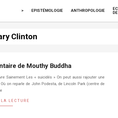
E
>
EPISTÉMOLOGIE
ANTHROPOLOGIE
DE
lary Clinton
entaire de Mouthy Buddha
ivre Sainement Les « suicidés » On peut aussi rajouter une
Où on reparle de John Podesta, de Lincoln Park (centre de
de
 LA LECTURE