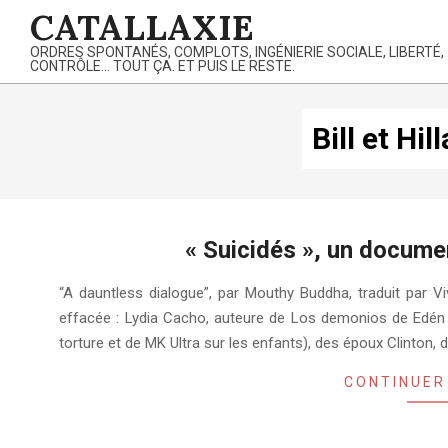
Skip
CATALLAXIE
to
ORDRES SPONTANÉS, COMPLOTS, INGÉNIERIE SOCIALE, LIBERTÉ,
content
CONTRÔLE… TOUT ÇA. ET PUIS LE RESTE.
Bill et Hil
« Suicidés », un docum
2023-
“A dauntless dialogue”, par Mouthy Buddha, traduit par V
07-
effacée : Lydia Cacho, auteure de Los demonios de Edén 
15
torture et de MK Ultra sur les enfants), des époux Clinton, 
CONTINUER