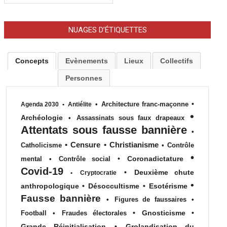
NUAGES D’ÉTIQUETTES
Concepts
Evènements
Lieux
Collectifs
Personnes
•
•
Architecture franc-maçonne
Agenda 2030
•
Antiélite
•
Archéologie
•
Assassinats sous faux drapeaux
Attentats sous fausse bannière
•
•
Censure
•
Christianisme
Catholicisme
•
Contrôle
•
•
Coronadictature
mental
•
Contrôle social
Covid-19
•
Deuxième chute
•
Cryptocratie
•
anthropologique
•
Désoccultisme
•
Esotérisme
Fausse bannière
•
Figures de faussaires
•
•
Gnosticisme
•
Football
•
Fraudes électorales
Grande Réinitialisation
•
Grolandisation du