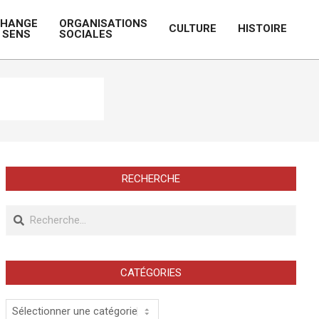
CHANGE
ORGANISATIONS
CULTURE
HISTOIRE
 SENS
SOCIALES
Prim
Navi
Men
RECHERCHE
Recherche
CATÉGORIES
Catégories