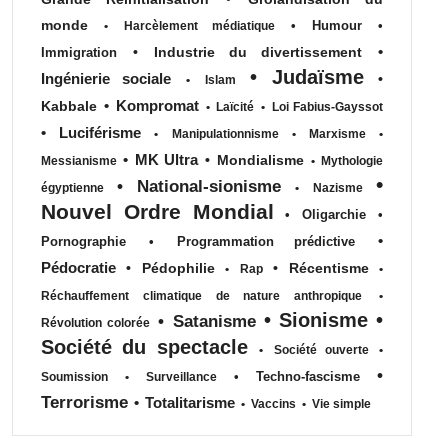
monde
•
Humour
•
•
Harcèlement médiatique
•
•
Industrie du divertissement
Immigration
•
Judaïsme
Ingénierie sociale
•
•
Islam
•
Kompromat
Kabbale
•
Laïcité
•
Loi Fabius-Gayssot
•
Luciférisme
•
Manipulationnisme
•
Marxisme
•
•
MK Ultra
•
Mondialisme
Messianisme
•
Mythologie
•
•
National-sionisme
égyptienne
•
Nazisme
Nouvel Ordre Mondial
•
Oligarchie
•
•
Pornographie
•
Programmation prédictive
Pédocratie
•
Pédophilie
•
Récentisme
•
Rap
•
Réchauffement climatique de nature anthropique
•
•
Sionisme
•
•
Satanisme
Révolution colorée
Société du spectacle
•
Société ouverte
•
•
•
Techno-fascisme
Soumission
•
Surveillance
Terrorisme
•
Totalitarisme
•
Vaccins
•
Vie simple