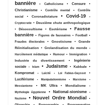
bannière
•
Censure
•
•
Catholicisme
Christianisme
•
Contrôle mental
•
Contrôle
•
Covid-19
•
Coronadictature
social
•
•
Deuxième chute anthropologique
Cryptocratie
•
Fausse
•
Désoccultisme
•
Esotérisme
bannière
•
Figures de faussaires
•
Football
•
•
Gnosticisme
•
Grande
Fraudes électorales
Réinitialisation
•
Grolandisation du monde
•
•
•
Humour
•
Immigration
Harcèlement médiatique
•
Ingénierie
Industrie du divertissement
•
Judaïsme
sociale
•
•
Kabbale
•
Islam
Kompromat
•
•
Laïcité
•
Loi Fabius-Gayssot
Luciférisme
•
Manipulationnisme
•
Marxisme
•
•
MK Ultra
•
Mondialisme
Messianisme
•
•
National-sionisme
Mythologie égyptienne
•
•
Nouvel Ordre Mondial
•
Nazisme
Oligarchie
•
Pornographie
•
Programmation