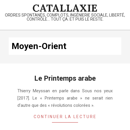
Skip
CATALLAXIE
to
ORDRES SPONTANÉS, COMPLOTS, INGÉNIERIE SOCIALE, LIBERTÉ,
content
CONTRÔLE… TOUT ÇA. ET PUIS LE RESTE.
Primary
Navigation
Moyen-Orient
Menu
Le Printemps arabe
2024-
Thierry Meyssan en parle dans Sous nos yeux
02-
[2017]. Le « Printemps arabe » ne serait rien
04
d’autre que des « révolutions colorées ».
CONTINUER LA LECTURE