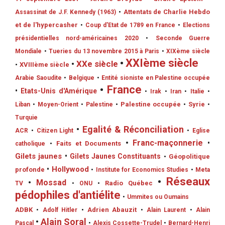
•
Attentats de Charlie Hebdo
Assassinat de J.F. Kennedy (1963)
et de l'hypercasher
•
Coup d'Etat de 1789 en France
•
Elections
présidentielles nord-américaines 2020
•
Seconde Guerre
Mondiale
•
Tueries du 13 novembre 2015 à Paris
•
XIXème siècle
•
XXIème siècle
•
XXe siècle
•
XVIIIème siècle
Arabie Saoudite
•
Belgique
•
Entité sioniste en Palestine occupée
•
France
•
Etats-Unis d'Amérique
•
Irak
•
Iran
•
Italie
•
•
Palestine occupée
•
Syrie
Liban
•
Moyen-Orient
•
Palestine
•
Turquie
•
Egalité & Réconciliation
ACR
•
Citizen Light
•
Eglise
•
Franc-maçonnerie
•
•
Faits et Documents
catholique
Gilets jaunes
•
Gilets Jaunes Constituants
•
Géopolitique
•
Hollywood
profonde
•
Institute for Economics Studies
•
Meta
•
Réseaux
•
Mossad
•
Radio Québec
TV
•
ONU
pédophiles d'antiélite
•
Ummites ou Oumains
ADBK
•
Adrien Abauzit
•
Adolf Hitler
•
Alain Laurent
•
Alain
•
Alain Soral
Pascal
•
Alexis Cossette-Trudel
•
Bernard-Henri