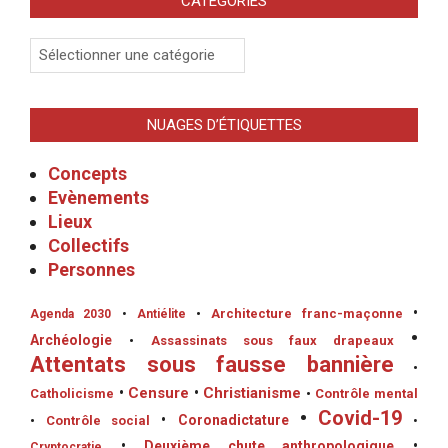
CATÉGORIES
Catégories
NUAGES D’ÉTIQUETTES
Concepts
Evènements
Lieux
Collectifs
Personnes
•
•
Architecture franc-maçonne
Agenda 2030
•
Antiélite
•
Archéologie
•
Assassinats sous faux drapeaux
Attentats sous fausse bannière
•
•
Censure
•
Christianisme
Catholicisme
•
Contrôle mental
•
Covid-19
•
Coronadictature
•
Contrôle social
•
•
Deuxième chute anthropologique
•
Cryptocratie