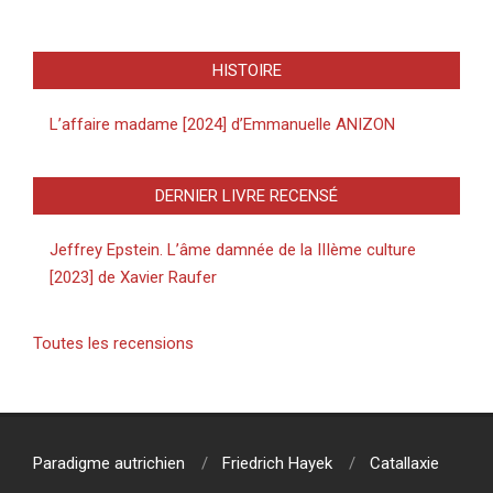
HISTOIRE
L’affaire madame [2024] d’Emmanuelle ANIZON
DERNIER LIVRE RECENSÉ
Jeffrey Epstein. L’âme damnée de la IIIème culture
[2023] de Xavier Raufer
Toutes les recensions
Paradigme autrichien
Friedrich Hayek
Catallaxie