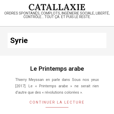
Skip
CATALLAXIE
to
ORDRES SPONTANÉS, COMPLOTS, INGÉNIERIE SOCIALE, LIBERTÉ,
content
CONTRÔLE… TOUT ÇA. ET PUIS LE RESTE.
Primary
Navigation
Syrie
Menu
Le Printemps arabe
2024-
Thierry Meyssan en parle dans Sous nos yeux
02-
[2017]. Le « Printemps arabe » ne serait rien
04
d’autre que des « révolutions colorées ».
CONTINUER LA LECTURE