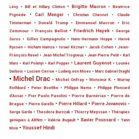
•
Brigitte Macron
•
Béatrice
Lévy
•
Bill et Hillary Clinton
•
Carl Menger
Pignède
•
Christian Chesnot
•
Claude
•
Donald Trump
•
Emmanuel Macron
•
Eric
Timmerman
•
Friedrich Hayek
Zemmour
•
François Belliot
•
George
•
Gilles Campagnolo
Soros
•
Hans-Hermann Hoppe
•
Hervé
•
Jean-
Ryssen
•
Hicham Hamza
•
Israel Kirzner
•
Jacob Cohen
François Revel
•
Jean-Michel Trogneux
•
Jean-Pierre Petit
•
Karl
•
Laurent Guyénot
Marx
•
Karl Polanyi
•
Karl Popper
•
Lounès
•
Lucien Cerise
Darbois
•
Ludwig von Mises
•
Marc Gabriel Draghi
•
Michel Drac
•
Michel Onfray
•
Monsieur K.
•
Murray
Rothbard
•
Peter Boettke
•
Philippe Nemo
•
Philippe Ploncard
•
Pier Paolo Pasolini
•
Pierre Barnérias
•
Pierre de
d'Assac
•
Pierre Hillard
•
Pierre Jovanovic
Brague
•
Pierre Garello
•
•
Thierry Meyssan
Serge Garde
•
Theodore Burczak
•
Thérapies
•
Xavier Poussard
géniques à ARNm
•
Valérie Bugault
•
Yann
•
Youssef Hindi
Moix