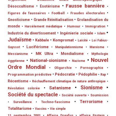
•
Fausse bannière
Désoccultisme
•
Esotérisme
•
•
Figures de faussaires
•
Football
•
Fraudes électorales
Gnosticisme
•
Grande Réinitialisation
•
Grolandisation du
monde
•
•
Humour
•
Immigration
•
Harcèlement médiatique
•
•
Ingénierie sociale
Industrie du divertissement
•
Islam
Judaïsme
•
Kompromat
•
Kabbale
•
Laïcité
•
Loi Fabius-
•
Luciférisme
Gayssot
•
Manipulationnisme
•
Marxisme
•
•
MK Ultra
•
Mondialisme
Messianisme
•
Mythologie
•
Nouvel
•
National-sionisme
égyptienne
•
Nazisme
Ordre Mondial
•
Oligarchie
•
Pornographie
•
•
Pédocratie
•
Pédophilie
•
Programmation prédictive
•
Rap
Récentisme
•
Réchauffement climatique de nature anthropique
•
•
Sionisme
•
•
Satanisme
Révolution colorée
Société du spectacle
•
Société ouverte
•
Soumission
•
Terrorisme
•
•
Techno-fascisme
•
Surveillance
Totalitarisme
•
Vaccins
•
Vie simple
11 septembre 2001
•
Affaire Dreyfus
•
affaire Epstein
•