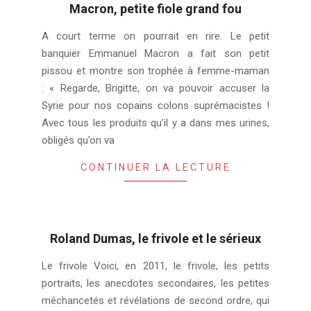
Macron, petite fiole grand fou
2018-
A court terme on pourrait en rire. Le petit
04-
banquier Emmanuel Macron a fait son petit
14
pissou et montre son trophée à femme-maman
: « Regarde, Brigitte, on va pouvoir accuser la
Syrie pour nos copains colons suprémacistes !
Avec tous les produits qu’il y a dans mes urines,
obligés qu’on va
CONTINUER LA LECTURE
Roland Dumas, le frivole et le sérieux
2017-
Le frivole Voici, en 2011, le frivole, les petits
07-
portraits, les anecdotes secondaires, les petites
19
méchancetés et révélations de second ordre, qui