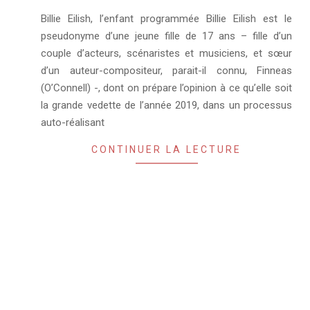
2019-
Billie Eilish, l’enfant programmée Billie Eilish est le
02-
pseudonyme d’une jeune fille de 17 ans – fille d’un
11
couple d’acteurs, scénaristes et musiciens, et sœur
d’un auteur-compositeur, parait-il connu, Finneas
(O’Connell) -, dont on prépare l’opinion à ce qu’elle soit
la grande vedette de l’année 2019, dans un processus
auto-réalisant
CONTINUER LA LECTURE