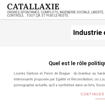
Skip
CATALLAXIE
to
ORDRES SPONTANÉS, COMPLOTS, INGÉNIERIE SOCIALE, LIBERTÉ,
content
CONTRÔLE… TOUT ÇA. ET PUIS LE RESTE.
Industrie
Quel est le rôle politi
2019-
Lounès Darbois et Pierre de Brague : du branleur au harde
07-
intéressante proposée par Egalité et Réconciliation, où Lo
28
pornographie actuelle, qu’il a synthétisé dans un livre, Soci
CONTINUER