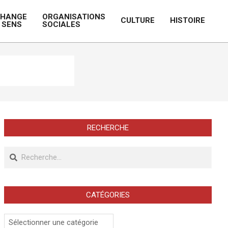
CHANGE
ORGANISATIONS
CULTURE
HISTOIRE
 SENS
SOCIALES
Prim
Navi
Men
RECHERCHE
Recherche
CATÉGORIES
Catégories