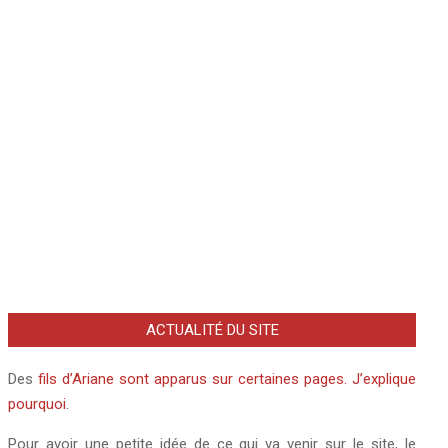
Hans-Hermann Hoppe
•
Hervé Ryssen
•
Hicham Hamza
•
Israel
•
Jean-François Revel
Kirzner
•
Jacob Cohen
•
Jean-Pierre Petit
•
•
Laurent Guyénot
Karl Marx
•
Karl Polanyi
•
Karl Popper
•
Lounès
•
•
Lucien Cerise
Darbois
•
Ludwig von Mises
•
Marc Gabriel Draghi
Michel Drac
•
Michel Onfray
•
Monsieur K.
•
Murray
Rothbard
•
Peter Boettke
•
Philippe Nemo
•
Philippe Ploncard d'Assac
•
Pier Paolo Pasolini
•
Pierre Barnérias
•
Pierre de Brague
•
•
Pierre Hillard
•
Pierre Jovanovic
Pierre Garello
•
Serge Garde
•
•
Thierry Meyssan
Theodore Burczak
•
Thérapies géniques à ARNm
•
Youssef
•
Xavier Poussard
•
Valérie Bugault
•
Yann Moix
Hindi
ACTUALITÉ DU SITE
Des
fils d’Ariane sont apparus sur certaines pages. J’explique
pourquoi
.
Pour avoir une petite idée de ce qui va venir sur le site, le