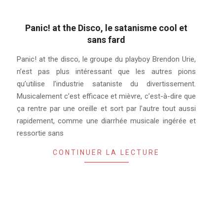
Panic! at the Disco, le satanisme cool et
sans fard
2019-
Panic! at the disco, le groupe du playboy Brendon Urie,
07-
n’est pas plus intéressant que les autres pions
27
qu’utilise l’industrie sataniste du divertissement.
Musicalement c’est efficace et mièvre, c’est-à-dire que
ça rentre par une oreille et sort par l’autre tout aussi
rapidement, comme une diarrhée musicale ingérée et
ressortie sans
CONTINUER LA LECTURE