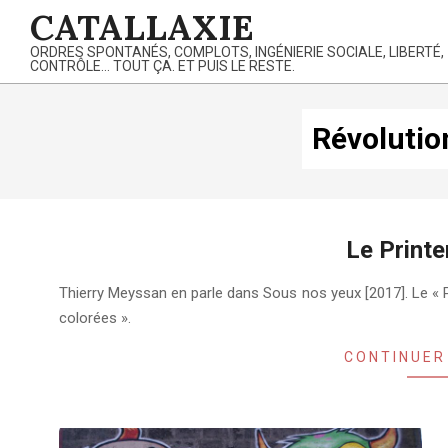
Skip
CATALLAXIE
to
ORDRES SPONTANÉS, COMPLOTS, INGÉNIERIE SOCIALE, LIBERTÉ,
content
CONTRÔLE… TOUT ÇA. ET PUIS LE RESTE.
Révolutio
Le Print
2024-
Thierry Meyssan en parle dans Sous nos yeux [2017]. Le « P
02-
colorées ».
04
CONTINUER