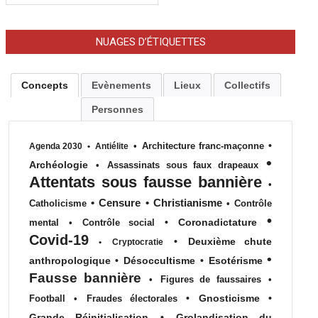
NUAGES D’ÉTIQUETTES
Concepts
Evènements
Lieux
Collectifs
Personnes
•
•
Architecture franc-maçonne
Agenda 2030
•
Antiélite
•
Archéologie
•
Assassinats sous faux drapeaux
Attentats sous fausse bannière
•
•
Censure
•
Christianisme
Catholicisme
•
Contrôle
•
•
Coronadictature
mental
•
Contrôle social
Covid-19
•
Deuxième chute
•
Cryptocratie
•
anthropologique
•
Désoccultisme
•
Esotérisme
Fausse bannière
•
Figures de faussaires
•
•
Gnosticisme
•
Football
•
Fraudes électorales
Grande Réinitialisation
•
Grolandisation du