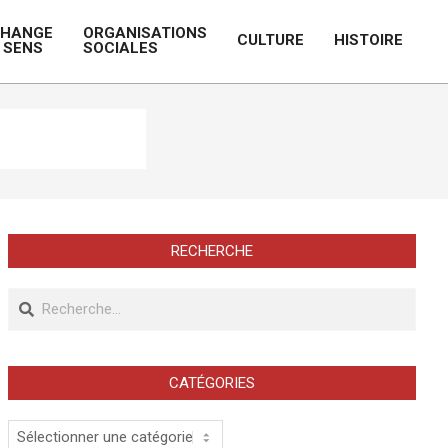
CHANGE
ORGANISATIONS
CULTURE
HISTOIRE
 SENS
SOCIALES
Prim
Navi
Men
RECHERCHE
Recherche
CATÉGORIES
Catégories