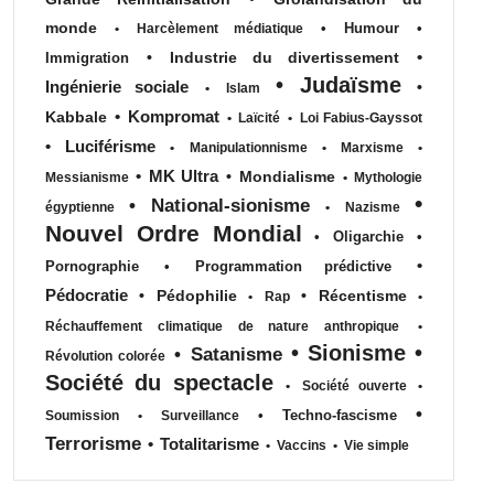
monde
•
Humour
•
•
Harcèlement médiatique
•
•
Industrie du divertissement
Immigration
•
Judaïsme
Ingénierie sociale
•
•
Islam
•
Kompromat
Kabbale
•
Laïcité
•
Loi Fabius-Gayssot
•
Luciférisme
•
Manipulationnisme
•
Marxisme
•
•
MK Ultra
•
Mondialisme
Messianisme
•
Mythologie
•
•
National-sionisme
égyptienne
•
Nazisme
Nouvel Ordre Mondial
•
Oligarchie
•
•
Pornographie
•
Programmation prédictive
Pédocratie
•
Pédophilie
•
Récentisme
•
Rap
•
Réchauffement climatique de nature anthropique
•
•
Sionisme
•
•
Satanisme
Révolution colorée
Société du spectacle
•
Société ouverte
•
•
•
Techno-fascisme
Soumission
•
Surveillance
Terrorisme
•
Totalitarisme
•
Vaccins
•
Vie simple