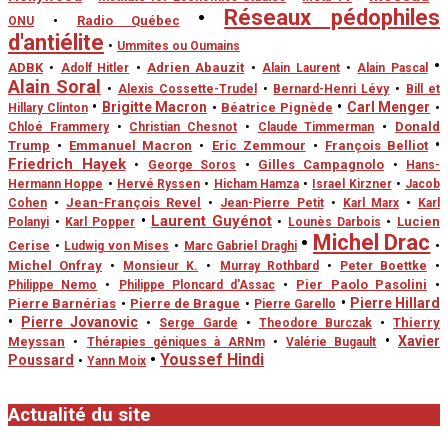
•
Réseaux pédophiles
•
Radio Québec
ONU
d'antiélite
•
Ummites ou Oumains
•
ADBK
•
Adrien Abauzit
•
Adolf Hitler
•
Alain Laurent
•
Alain Pascal
Alain Soral
•
Alexis Cossette-Trudel
•
Bernard-Henri Lévy
•
Bill et
•
Brigitte Macron
•
Carl Menger
•
Béatrice Pignède
Hillary Clinton
•
•
Donald
Chloé Frammery
•
Christian Chesnot
•
Claude Timmerman
•
Trump
•
Emmanuel Macron
•
Eric Zemmour
•
François Belliot
Friedrich Hayek
•
Gilles Campagnolo
•
George Soros
•
Hans-
Hermann Hoppe
•
Hervé Ryssen
•
Hicham Hamza
•
Israel Kirzner
•
Jacob
•
Jean-François Revel
Cohen
•
Jean-Pierre Petit
•
Karl Marx
•
Karl
•
Laurent Guyénot
•
Lucien
Polanyi
•
Karl Popper
•
Lounès Darbois
•
Michel Drac
Cerise
•
•
Ludwig von Mises
•
Marc Gabriel Draghi
Michel Onfray
•
Monsieur K.
•
Murray Rothbard
•
Peter Boettke
•
•
Pier Paolo Pasolini
•
Philippe Nemo
•
Philippe Ploncard d'Assac
•
Pierre Hillard
Pierre Barnérias
•
Pierre de Brague
•
Pierre Garello
•
Pierre Jovanovic
•
Thierry
•
Serge Garde
•
Theodore Burczak
•
Xavier
Meyssan
•
Thérapies géniques à ARNm
•
Valérie Bugault
•
Youssef Hindi
Poussard
•
Yann Moix
Actualité du site