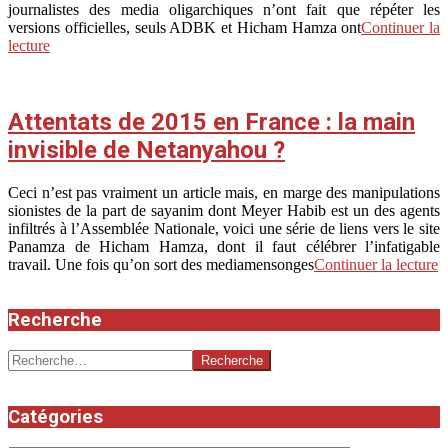
journalistes des media oligarchiques n’ont fait que répéter les
versions officielles, seuls ADBK et Hicham Hamza ont
Continuer la
lecture
Attentats de 2015 en France : la main
invisible de Netanyahou ?
2017-
Ceci n’est pas vraiment un article mais, en marge des manipulations
11-
sionistes de la part de sayanim dont Meyer Habib est un des agents
30
infiltrés à l’Assemblée Nationale, voici une série de liens vers le site
Panamza de Hicham Hamza, dont il faut célébrer l’infatigable
travail. Une fois qu’on sort des mediamensonges
Continuer la lecture
Recherche
Recherche
Catégories