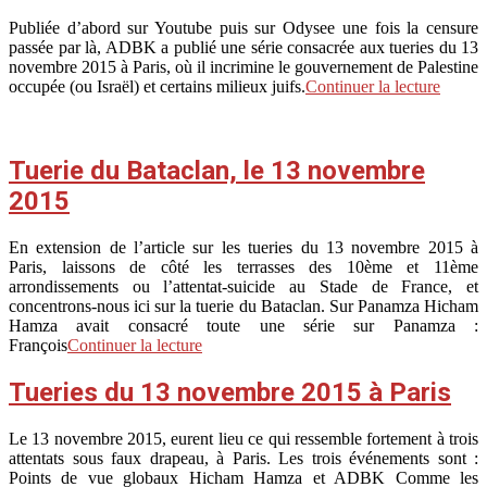
2024-
Publiée d’abord sur Youtube puis sur Odysee une fois la censure
02-
passée par là, ADBK a publié une série consacrée aux tueries du 13
06
novembre 2015 à Paris, où il incrimine le gouvernement de Palestine
occupée (ou Israël) et certains milieux juifs.
Continuer la lecture
Tuerie du Bataclan, le 13 novembre
2015
2024-
En extension de l’article sur les tueries du 13 novembre 2015 à
02-
Paris, laissons de côté les terrasses des 10ème et 11ème
06
arrondissements ou l’attentat-suicide au Stade de France, et
concentrons-nous ici sur la tuerie du Bataclan. Sur Panamza Hicham
Hamza avait consacré toute une série sur Panamza :
François
Continuer la lecture
Tueries du 13 novembre 2015 à Paris
2019-
Le 13 novembre 2015, eurent lieu ce qui ressemble fortement à trois
11-
attentats sous faux drapeau, à Paris. Les trois événements sont :
20
Points de vue globaux Hicham Hamza et ADBK Comme les