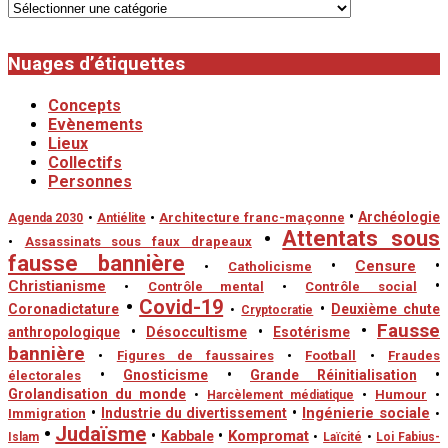
Catégories
Nuages d’étiquettes
Concepts
Evènements
Lieux
Collectifs
Personnes
•
Archéologie
•
Architecture franc-maçonne
Agenda 2030
•
Antiélite
•
Attentats sous
•
Assassinats sous faux drapeaux
fausse bannière
•
Censure
•
•
Catholicisme
Christianisme
•
•
Contrôle mental
•
Contrôle social
•
Covid-19
Coronadictature
•
Deuxième chute
•
Cryptocratie
•
Fausse
anthropologique
•
Désoccultisme
•
Esotérisme
bannière
•
Figures de faussaires
•
Football
•
Fraudes
•
Gnosticisme
•
Grande Réinitialisation
•
électorales
Grolandisation du monde
•
Humour
•
•
Harcèlement médiatique
•
Ingénierie sociale
•
Industrie du divertissement
Immigration
•
•
Judaïsme
•
Kompromat
•
Kabbale
Islam
•
Laïcité
•
Loi Fabius-