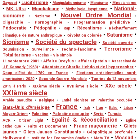
•
Luciférisme
Gayssot
•
Manipulationnisme
•
Marxisme
•
Messianisme
•
National-
•
MK Ultra
•
Mondialisme
•
Mythologie égyptienne
•
Nouvel Ordre Mondial
sionisme
•
•
Nazisme
•
Oligarchie
•
Pornographie
•
Programmation prédictive
Pédocratie
•
Pédophilie
•
Récentisme
•
Rap
•
Réchauffement
•
•
Satanisme
climatique de nature anthropique
•
Révolution colorée
Sionisme
•
Société du spectacle
•
Société ouverte
•
•
Terrorisme
•
•
Techno-fascisme
Soumission
•
Surveillance
Totalitarisme
•
Vaccins
•
Vie simple
11 septembre 2001
•
Affaire Dreyfus
•
affaire Epstein
•
Assassinat de
•
Attentats de Charlie Hebdo et de l'hypercasher
J.F. Kennedy (1963)
•
Coup d'Etat de 1789 en France
•
Elections présidentielles nord-
américaines 2020
•
Seconde Guerre Mondiale
•
Tueries du 13 novembre
•
•
XXe siècle
•
XVIIIème siècle
2015 à Paris
•
XIXème siècle
XXIème siècle
•
Arabie Saoudite
•
Belgique
•
Entité sioniste en Palestine occupée
•
France
Etats-Unis d'Amérique
•
Irak
•
Iran
•
Italie
•
Liban
•
•
Palestine occupée
•
Syrie
Moyen-Orient
•
Palestine
•
Turquie
•
Egalité & Réconciliation
ACR
•
Citizen Light
•
Eglise
•
Franc-maçonnerie
•
Gilets
•
Faits et Documents
catholique
jaunes
•
•
Gilets Jaunes Constituants
•
Géopolitique profonde
•
Mossad
Hollywood
•
Institute for Economics Studies
•
Meta TV
•