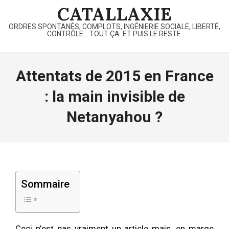
Skip
CATALLAXIE
to
ORDRES SPONTANÉS, COMPLOTS, INGÉNIERIE SOCIALE, LIBERTÉ,
content
CONTRÔLE… TOUT ÇA. ET PUIS LE RESTE.
Primary
Navigation
Attentats de 2015 en France
Menu
: la main invisible de
Netanyahou ?
Sommaire
Ceci n’est pas vraiment un article mais, en marge