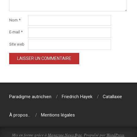
Nom
*
E-mail
*
Site web
Paradigme autrichien
Friedrich Hayek
Catallaxie
À propos…
Mentions légales
Mis en forme grâce à
Magazine News Byte
. Propulsé par
WordPress
.