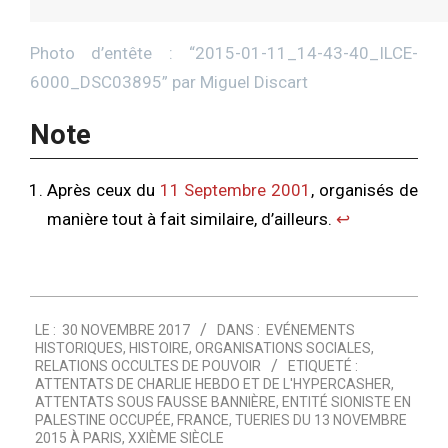
Photo d’entête : “
2015-01-11_14-43-40_ILCE-
6000_DSC03895
” par
Miguel Discart
Note
Après ceux du
1
1 Septembre 2001
, organisés de
manière tout à fait similaire, d’ailleurs.
↩︎
2017-
LE :
30 NOVEMBRE 2017
DANS :
EVÉNEMENTS
11-
HISTORIQUES
,
HISTOIRE
,
ORGANISATIONS SOCIALES
,
30
RELATIONS OCCULTES DE POUVOIR
ETIQUETÉ :
ATTENTATS DE CHARLIE HEBDO ET DE L'HYPERCASHER
,
ATTENTATS SOUS FAUSSE BANNIÈRE
,
ENTITÉ SIONISTE EN
PALESTINE OCCUPÉE
,
FRANCE
,
TUERIES DU 13 NOVEMBRE
2015 À PARIS
,
XXIÈME SIÈCLE