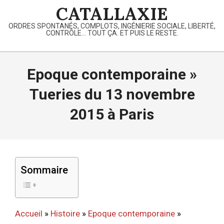
Skip
CATALLAXIE
to
ORDRES SPONTANÉS, COMPLOTS, INGÉNIERIE SOCIALE, LIBERTÉ,
content
CONTRÔLE… TOUT ÇA. ET PUIS LE RESTE.
Primary
Navigation
Epoque contemporaine »
Menu
Tueries du 13 novembre
2015 à Paris
Sommaire
Accueil
»
Histoire
»
Epoque contemporaine
»