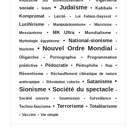
•
Judaïsme
sociale
•
•
Kabbale
•
Islam
Kompromat
•
•
Laïcité
•
Loi Fabius-Gayssot
Luciférisme
•
Manipulationnisme
•
Marxisme
•
•
MK Ultra
•
Mondialisme
Messianisme
•
•
National-sionisme
Mythologie égyptienne
•
•
Nouvel Ordre Mondial
•
Nazisme
Oligarchie
•
Pornographie
•
Programmation
•
Pédocratie
•
Pédophilie
•
prédictive
•
Rap
Récentisme
•
Réchauffement climatique de nature
•
•
Satanisme
anthropique
•
Révolution colorée
Sionisme
•
Société du spectacle
•
•
Société ouverte
•
Soumission
•
Surveillance
•
Terrorisme
•
Totalitarisme
Techno-fascisme
•
Vaccins
•
Vie simple