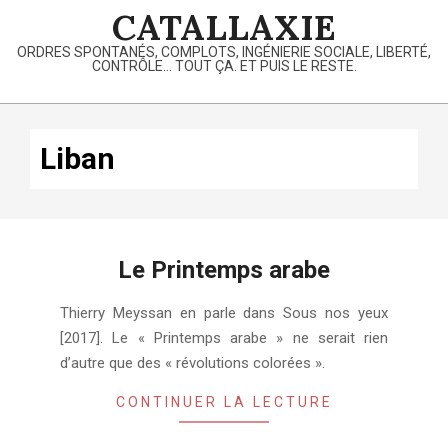
Skip
CATALLAXIE
to
ORDRES SPONTANÉS, COMPLOTS, INGÉNIERIE SOCIALE, LIBERTÉ,
content
CONTRÔLE… TOUT ÇA. ET PUIS LE RESTE.
Primary
Navigation
Liban
Menu
Le Printemps arabe
2024-
Thierry Meyssan en parle dans Sous nos yeux
02-
[2017]. Le « Printemps arabe » ne serait rien
04
d’autre que des « révolutions colorées ».
CONTINUER LA LECTURE