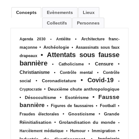
Concepts
Evènements
Lieux
Collectifs
Personnes
•
Architecture franc-
Agenda 2030
•
Antiélite
•
Archéologie
maçonne
•
Assassinats sous faux
•
Attentats sous fausse
drapeaux
bannière
•
Censure
•
•
Catholicisme
Christianisme
•
Contrôle mental
•
Contrôle
•
Covid-19
•
Coronadictature
social
•
•
Deuxième chute anthropologique
Cryptocratie
•
Fausse
•
Désoccultisme
•
Esotérisme
bannière
•
Figures de faussaires
•
Football
•
•
Gnosticisme
•
Grande
Fraudes électorales
Réinitialisation
•
Grolandisation du monde
•
•
•
Humour
•
Immigration
Harcèlement médiatique
•
Ingénierie
Industrie du divertissement