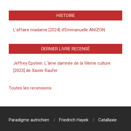
HISTOIRE
L’affaire madame [2024] d’Emmanuelle ANIZON
DERNIER LIVRE RECENSÉ
Jeffrey Epstein. L’âme damnée de la IIIème culture
[2023] de Xavier Raufer
Toutes les recensions
Paradigme autrichien
Friedrich Hayek
Catallaxie