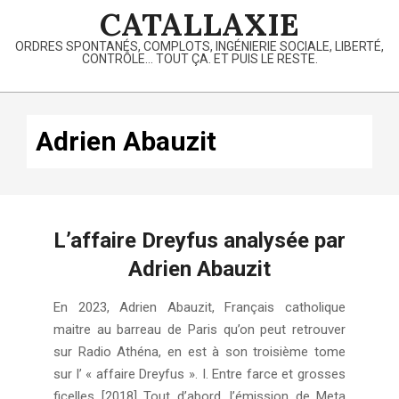
Skip
CATALLAXIE
to
ORDRES SPONTANÉS, COMPLOTS, INGÉNIERIE SOCIALE, LIBERTÉ,
content
CONTRÔLE… TOUT ÇA. ET PUIS LE RESTE.
Primary
Navigation
Adrien Abauzit
Menu
L’affaire Dreyfus analysée par
Adrien Abauzit
2024-
En 2023, Adrien Abauzit, Français catholique
02-
maitre au barreau de Paris qu’on peut retrouver
05
sur Radio Athéna, en est à son troisième tome
sur l’ « affaire Dreyfus ». I. Entre farce et grosses
ficelles [2018] Tout d’abord, l’émission de Meta