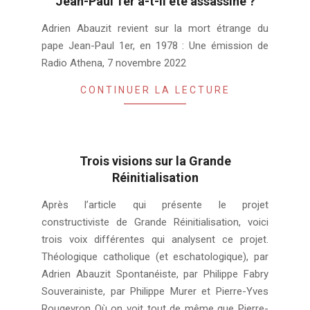
Jean-Paul 1er a-t-il été assassiné ?
2023-
Adrien Abauzit revient sur la mort étrange du
08-
pape Jean-Paul 1er, en 1978 : Une émission de
01
Radio Athena, 7 novembre 2022
CONTINUER LA LECTURE
Trois visions sur la Grande
Réinitialisation
2021-
Après l’article qui présente le projet
02-
constructiviste de Grande Réinitialisation, voici
02
trois voix différentes qui analysent ce projet.
Théologique catholique (et eschatologique), par
Adrien Abauzit Spontanéiste, par Philippe Fabry
Souverainiste, par Philippe Murer et Pierre-Yves
Rougeyron Où on voit tout de même que Pierre-