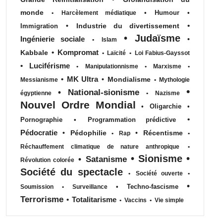
monde
•
Humour
•
•
Harcèlement médiatique
•
•
Industrie du divertissement
Immigration
•
Judaïsme
Ingénierie sociale
•
•
Islam
•
Kompromat
Kabbale
•
Laïcité
•
Loi Fabius-Gayssot
•
Luciférisme
•
Manipulationnisme
•
Marxisme
•
•
MK Ultra
•
Mondialisme
Messianisme
•
Mythologie
•
•
National-sionisme
égyptienne
•
Nazisme
Nouvel Ordre Mondial
•
Oligarchie
•
•
Pornographie
•
Programmation prédictive
Pédocratie
•
Pédophilie
•
Récentisme
•
Rap
•
Réchauffement climatique de nature anthropique
•
•
Sionisme
•
•
Satanisme
Révolution colorée
Société du spectacle
•
Société ouverte
•
•
•
Techno-fascisme
Soumission
•
Surveillance
Terrorisme
•
Totalitarisme
•
Vaccins
•
Vie simple