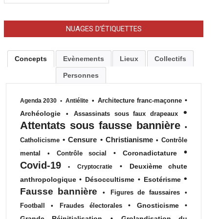
NUAGES D’ÉTIQUETTES
Concepts
Evènements
Lieux
Collectifs
Personnes
•
•
Architecture franc-maçonne
Agenda 2030
•
Antiélite
•
Archéologie
•
Assassinats sous faux drapeaux
Attentats sous fausse bannière
•
•
Censure
•
Christianisme
Catholicisme
•
Contrôle
•
•
Coronadictature
mental
•
Contrôle social
Covid-19
•
Deuxième chute
•
Cryptocratie
•
anthropologique
•
Désoccultisme
•
Esotérisme
Fausse bannière
•
Figures de faussaires
•
•
Gnosticisme
•
Football
•
Fraudes électorales
Grande Réinitialisation
•
Grolandisation du