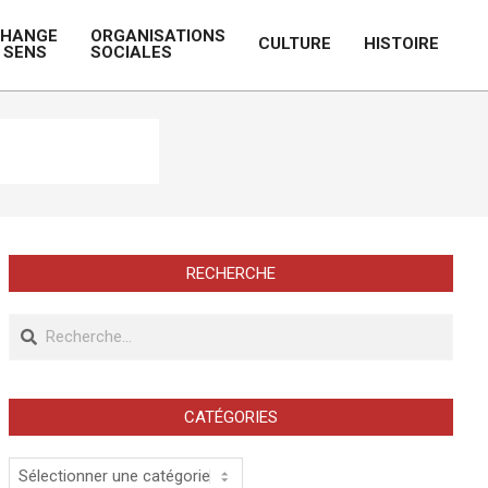
CHANGE
ORGANISATIONS
CULTURE
HISTOIRE
 SENS
SOCIALES
Prim
Navi
Men
RECHERCHE
Recherche
CATÉGORIES
Catégories