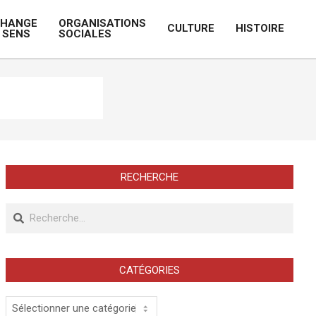
CHANGE
ORGANISATIONS
CULTURE
HISTOIRE
 SENS
SOCIALES
Prim
Navi
Men
RECHERCHE
Recherche
CATÉGORIES
Catégories