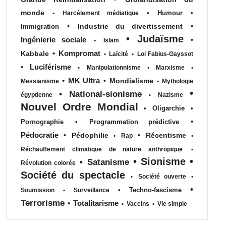
monde
•
Humour
•
•
Harcèlement médiatique
•
•
Industrie du divertissement
Immigration
•
Judaïsme
Ingénierie sociale
•
•
Islam
•
Kompromat
Kabbale
•
Laïcité
•
Loi Fabius-Gayssot
•
Luciférisme
•
Manipulationnisme
•
Marxisme
•
•
MK Ultra
•
Mondialisme
Messianisme
•
Mythologie
•
•
National-sionisme
égyptienne
•
Nazisme
Nouvel Ordre Mondial
•
Oligarchie
•
•
Pornographie
•
Programmation prédictive
Pédocratie
•
Pédophilie
•
Récentisme
•
Rap
•
Réchauffement climatique de nature anthropique
•
•
Sionisme
•
•
Satanisme
Révolution colorée
Société du spectacle
•
Société ouverte
•
•
•
Techno-fascisme
Soumission
•
Surveillance
Terrorisme
•
Totalitarisme
•
Vaccins
•
Vie simple