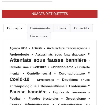
NUAGES D’ÉTIQUETTES
Concepts
Evènements
Lieux
Collectifs
Personnes
•
•
Architecture franc-maçonne
Agenda 2030
•
Antiélite
•
Archéologie
•
Assassinats sous faux drapeaux
Attentats sous fausse bannière
•
•
Censure
•
Christianisme
Catholicisme
•
Contrôle
•
•
Coronadictature
mental
•
Contrôle social
Covid-19
•
Deuxième chute
•
Cryptocratie
•
anthropologique
•
Désoccultisme
•
Esotérisme
Fausse bannière
•
Figures de faussaires
•
•
Gnosticisme
•
Football
•
Fraudes électorales
Grande Réinitialisation
•
Grolandisation du