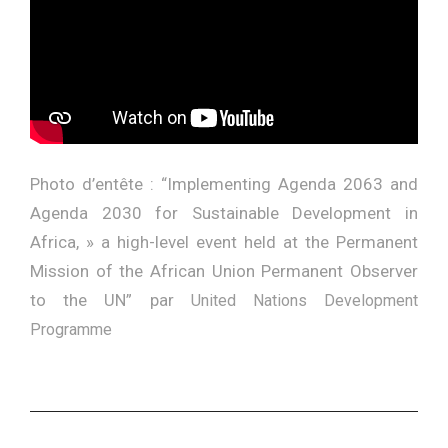
Photo d’entête : “
Implementing Agenda 2063 and
Agenda 2030 for Sustainable Development in
Africa, » a high-level event held at the Permanent
Mission of the African Union Permanent Observer
to the UN
” par
United Nations Development
Programme