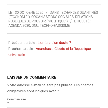
2020-
LE :
30 OCTOBRE 2020
DANS :
ECHANGES QUANTIFIÉS
10-
("ÉCONOMIE")
,
ORGANISATIONS SOCIALES
,
RELATIONS
30
PUBLIQUES DE POUVOIR ("POLITIQUE")
ETIQUETÉ :
AGENDA 2030
,
ONU
,
TECHNO-FASCISME
Précédent article :
L’ombre d’un doute ?
Prochain article :
Anarchasis Cloots et la République
universelle
LAISSER UN COMMENTAIRE
Votre adresse e-mail ne sera pas publiée.
Les champs
obligatoires sont indiqués avec
*
Commentaire
*