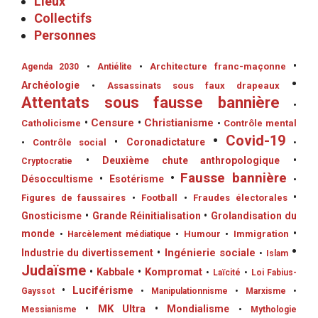
Lieux
Collectifs
Personnes
•
•
Architecture franc-maçonne
Agenda 2030
•
Antiélite
•
Archéologie
•
Assassinats sous faux drapeaux
Attentats sous fausse bannière
•
•
Censure
•
Christianisme
Catholicisme
•
Contrôle mental
•
Covid-19
•
Coronadictature
•
Contrôle social
•
•
Deuxième chute anthropologique
•
Cryptocratie
•
Fausse bannière
Désoccultisme
•
Esotérisme
•
•
Figures de faussaires
•
Football
•
Fraudes électorales
Gnosticisme
•
Grande Réinitialisation
•
Grolandisation du
monde
•
•
Humour
•
Immigration
•
Harcèlement médiatique
•
•
Ingénierie sociale
Industrie du divertissement
•
Islam
Judaïsme
•
Kompromat
•
Kabbale
•
Laïcité
•
Loi Fabius-
•
Luciférisme
Gayssot
•
Manipulationnisme
•
Marxisme
•
•
MK Ultra
•
Mondialisme
Messianisme
•
Mythologie