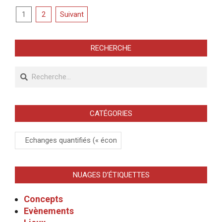
Pagination
1
2
Suivant
des
publications
RECHERCHE
Recherche
CATÉGORIES
Catégories
NUAGES D’ÉTIQUETTES
Concepts
Evènements