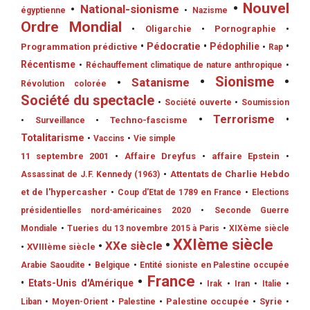
•
Nouvel
•
National-sionisme
égyptienne
•
Nazisme
Ordre Mondial
•
Oligarchie
•
Pornographie
•
•
Pédocratie
•
Pédophilie
•
Programmation prédictive
•
Rap
Récentisme
•
Réchauffement climatique de nature anthropique
•
•
Sionisme
•
•
Satanisme
Révolution colorée
Société du spectacle
•
Société ouverte
•
Soumission
•
Terrorisme
•
•
Techno-fascisme
•
Surveillance
Totalitarisme
•
Vaccins
•
Vie simple
11 septembre 2001
•
Affaire Dreyfus
•
affaire Epstein
•
•
Attentats de Charlie Hebdo
Assassinat de J.F. Kennedy (1963)
et de l'hypercasher
•
Coup d'Etat de 1789 en France
•
Elections
présidentielles nord-américaines 2020
•
Seconde Guerre
Mondiale
•
Tueries du 13 novembre 2015 à Paris
•
XIXème siècle
•
XXIème siècle
•
XXe siècle
•
XVIIIème siècle
Arabie Saoudite
•
Belgique
•
Entité sioniste en Palestine occupée
•
France
•
Etats-Unis d'Amérique
•
Irak
•
Iran
•
Italie
•
•
Palestine occupée
•
Syrie
Liban
•
Moyen-Orient
•
Palestine
•