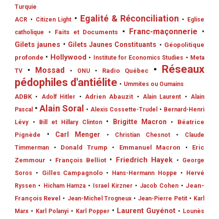
Turquie
•
Egalité & Réconciliation
ACR
•
Citizen Light
•
Eglise
•
Franc-maçonnerie
•
•
Faits et Documents
catholique
Gilets jaunes
•
Gilets Jaunes Constituants
•
Géopolitique
•
Hollywood
profonde
•
Institute for Economics Studies
•
Meta
•
Réseaux
•
Mossad
•
Radio Québec
TV
•
ONU
pédophiles d'antiélite
•
Ummites ou Oumains
ADBK
•
Adrien Abauzit
•
Adolf Hitler
•
Alain Laurent
•
Alain
•
Alain Soral
Pascal
•
Alexis Cossette-Trudel
•
Bernard-Henri
•
Brigitte Macron
•
Béatrice
Lévy
•
Bill et Hillary Clinton
•
Carl Menger
Pignède
•
Christian Chesnot
•
Claude
•
Donald Trump
•
Emmanuel Macron
•
Eric
Timmerman
•
Friedrich Hayek
Zemmour
•
François Belliot
•
George
•
Gilles Campagnolo
Soros
•
Hans-Hermann Hoppe
•
Hervé
•
Jean-
Ryssen
•
Hicham Hamza
•
Israel Kirzner
•
Jacob Cohen
François Revel
•
Jean-Michel Trogneux
•
Jean-Pierre Petit
•
Karl
•
Laurent Guyénot
Marx
•
Karl Polanyi
•
Karl Popper
•
Lounès