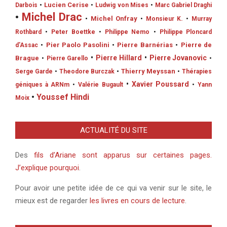
•
Lucien Cerise
Darbois
•
Ludwig von Mises
•
Marc Gabriel Draghi
•
Michel Drac
•
Michel Onfray
•
Monsieur K.
•
Murray
Rothbard
•
Peter Boettke
•
Philippe Nemo
•
Philippe Ploncard
•
Pier Paolo Pasolini
•
Pierre Barnérias
•
Pierre de
d'Assac
•
Pierre Hillard
•
Pierre Jovanovic
Brague
•
Pierre Garello
•
•
Thierry Meyssan
Serge Garde
•
Theodore Burczak
•
Thérapies
•
Xavier Poussard
géniques à ARNm
•
Valérie Bugault
•
Yann
•
Youssef Hindi
Moix
ACTUALITÉ DU SITE
Des
fils d’Ariane sont apparus sur certaines pages.
J’explique pourquoi
.
Pour avoir une petite idée de ce qui va venir sur le site, le
mieux est de regarder
les livres en cours de lecture
.