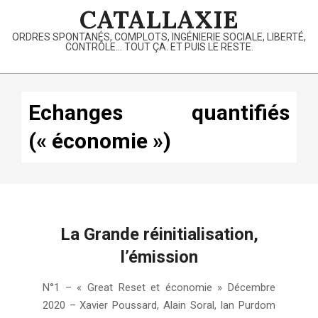
Skip
CATALLAXIE
to
ORDRES SPONTANÉS, COMPLOTS, INGÉNIERIE SOCIALE, LIBERTÉ,
content
CONTRÔLE… TOUT ÇA. ET PUIS LE RESTE.
Primary
Navigation
Echanges quantifiés
Menu
(« économie »)
La Grande réinitialisation,
l’émission
2021-
N°1 – « Great Reset et économie » Décembre
06-
2020 – Xavier Poussard, Alain Soral, Ian Purdom
07