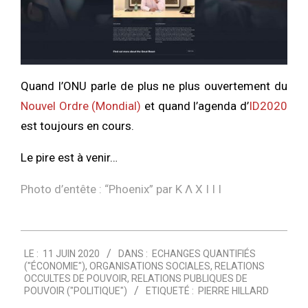
Quand l’ONU parle de plus ne plus ouvertement du
Nouvel Ordre (Mondial)
et quand l’agenda d’
ID2020
est toujours en cours.
Le pire est à venir…
Photo d’entête : “
Phoenix
” par
K Λ X I I I
2020-
LE :
11 JUIN 2020
DANS :
ECHANGES QUANTIFIÉS
06-
("ÉCONOMIE")
,
ORGANISATIONS SOCIALES
,
RELATIONS
11
OCCULTES DE POUVOIR
,
RELATIONS PUBLIQUES DE
POUVOIR ("POLITIQUE")
ETIQUETÉ :
PIERRE HILLARD