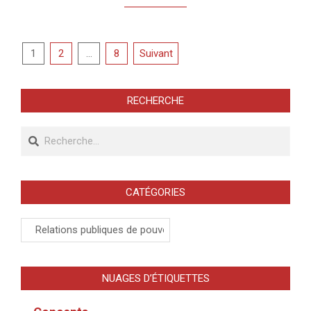
Pagination
1
2
…
8
Suivant
des
publications
RECHERCHE
Recherche
CATÉGORIES
Catégories
NUAGES D’ÉTIQUETTES