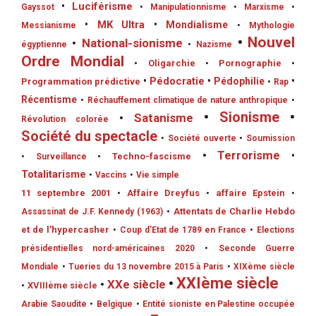
•
Luciférisme
Gayssot
•
Manipulationnisme
•
Marxisme
•
•
MK Ultra
•
Mondialisme
Messianisme
•
Mythologie
•
Nouvel
•
National-sionisme
égyptienne
•
Nazisme
Ordre Mondial
•
Oligarchie
•
Pornographie
•
•
Pédocratie
•
Pédophilie
•
Programmation prédictive
•
Rap
Récentisme
•
Réchauffement climatique de nature anthropique
•
•
Sionisme
•
•
Satanisme
Révolution colorée
Société du spectacle
•
Société ouverte
•
Soumission
•
Terrorisme
•
•
Techno-fascisme
•
Surveillance
Totalitarisme
•
Vaccins
•
Vie simple
11 septembre 2001
•
Affaire Dreyfus
•
affaire Epstein
•
•
Attentats de Charlie Hebdo
Assassinat de J.F. Kennedy (1963)
et de l'hypercasher
•
Coup d'Etat de 1789 en France
•
Elections
présidentielles nord-américaines 2020
•
Seconde Guerre
Mondiale
•
Tueries du 13 novembre 2015 à Paris
•
XIXème siècle
•
XXIème siècle
•
XXe siècle
•
XVIIIème siècle
Arabie Saoudite
•
Belgique
•
Entité sioniste en Palestine occupée