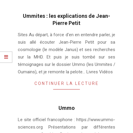
Ummites : les explications de Jean-
Pierre Petit
2024-
Sites Au départ, à force d’en en entendre parler, je
04-
suis allé écouter Jean-Pierre Petit pour sa
30
cosmologie (le modèle Janus) et ses recherches
sur la MHD. Et puis je suis tombé sur ses
témoignages sur le dossier Ummo (les Ummites /
Oumains), et je remonte la pelote… Livres Vidéos
CONTINUER LA LECTURE
Ummo
2024-
Le site officiel francophone : https://www.ummo-
04-
sciences.org Présentations par différentes
30