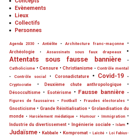
Concepts
Evènements
Lieux
Collectifs
Personnes
•
•
Architecture franc-maçonne
Agenda 2030
•
Antiélite
•
Archéologie
•
Assassinats sous faux drapeaux
Attentats sous fausse bannière
•
•
Censure
•
Christianisme
Catholicisme
•
Contrôle mental
•
Covid-19
•
Coronadictature
•
Contrôle social
•
•
Deuxième chute anthropologique
•
Cryptocratie
•
Fausse bannière
Désoccultisme
•
Esotérisme
•
•
Figures de faussaires
•
Football
•
Fraudes électorales
Gnosticisme
•
Grande Réinitialisation
•
Grolandisation du
monde
•
•
Humour
•
Immigration
•
Harcèlement médiatique
•
•
Ingénierie sociale
Industrie du divertissement
•
Islam
Judaïsme
•
Kompromat
•
Kabbale
•
Laïcité
•
Loi Fabius-