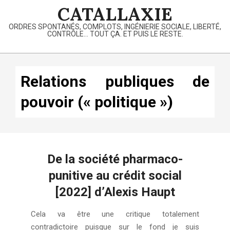
Skip
CATALLAXIE
to
ORDRES SPONTANÉS, COMPLOTS, INGÉNIERIE SOCIALE, LIBERTÉ,
content
CONTRÔLE… TOUT ÇA. ET PUIS LE RESTE.
Primary
Navigation
Relations publiques de
Menu
pouvoir (« politique »)
De la société pharmaco-
punitive au crédit social
[2022] d’Alexis Haupt
2025-
Cela va être une critique totalement
06-
contradictoire puisque sur le fond je suis