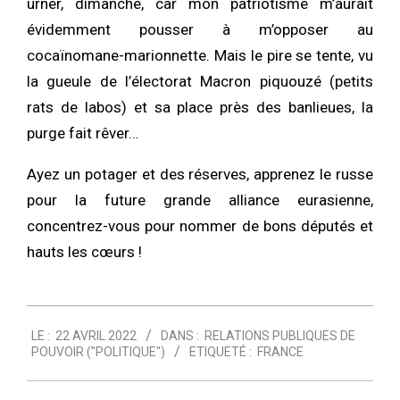
urner, dimanche, car mon patriotisme m’aurait
évidemment pousser à m’opposer au
cocaïnomane-marionnette. Mais le pire se tente, vu
la gueule de l’électorat Macron piquouzé (petits
rats de labos) et sa place près des banlieues, la
purge fait rêver…
Ayez un potager et des réserves, apprenez le russe
pour la future grande alliance eurasienne,
concentrez-vous pour nommer de bons députés et
hauts les cœurs !
2022-
LE :
22 AVRIL 2022
DANS :
RELATIONS PUBLIQUES DE
04-
POUVOIR ("POLITIQUE")
ETIQUETÉ :
FRANCE
22