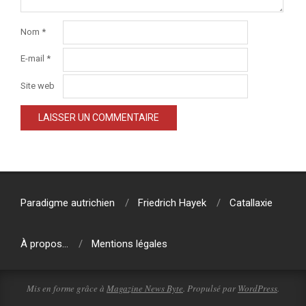
Nom
*
E-mail
*
Site web
Paradigme autrichien
Friedrich Hayek
Catallaxie
À propos…
Mentions légales
Mis en forme grâce à
Magazine News Byte
. Propulsé par
WordPress
.