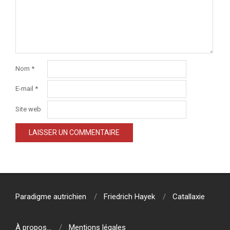
Nom
*
E-mail
*
Site web
Paradigme autrichien
Friedrich Hayek
Catallaxie
À propos…
Mentions légales