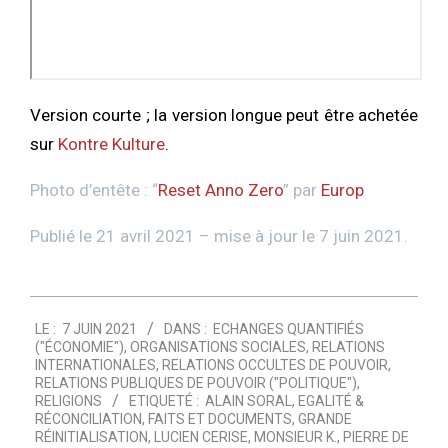
Version courte ; la version longue peut être achetée
sur
Kontre Kulture
.
Photo d’entête : “
Reset Anno Zero
” par
Europ
Publié le 21 avril 2021 – mise à jour le 7 juin 2021.
2021-
LE :
7 JUIN 2021
DANS :
ECHANGES QUANTIFIÉS
06-
("ÉCONOMIE")
,
ORGANISATIONS SOCIALES
,
RELATIONS
07
INTERNATIONALES
,
RELATIONS OCCULTES DE POUVOIR
,
RELATIONS PUBLIQUES DE POUVOIR ("POLITIQUE")
,
RELIGIONS
ETIQUETÉ :
ALAIN SORAL
,
EGALITÉ &
RÉCONCILIATION
,
FAITS ET DOCUMENTS
,
GRANDE
RÉINITIALISATION
,
LUCIEN CERISE
,
MONSIEUR K.
,
PIERRE DE