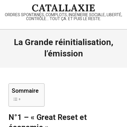
Skip
CATALLAXIE
to
ORDRES SPONTANÉS, COMPLOTS, INGÉNIERIE SOCIALE, LIBERTÉ,
content
CONTRÔLE… TOUT ÇA. ET PUIS LE RESTE.
Primary
Navigation
La Grande réinitialisation,
Menu
l’émission
Sommaire
N°1 – « Great Reset et