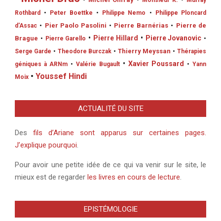
•
Monsieur K.
•
Murray
Rothbard
•
Peter Boettke
•
Philippe Nemo
•
Philippe Ploncard
•
Pier Paolo Pasolini
•
Pierre Barnérias
•
Pierre de
d'Assac
•
Pierre Hillard
•
Pierre Jovanovic
Brague
•
Pierre Garello
•
•
Thierry Meyssan
Serge Garde
•
Theodore Burczak
•
Thérapies
•
Xavier Poussard
géniques à ARNm
•
Valérie Bugault
•
Yann
•
Youssef Hindi
Moix
ACTUALITÉ DU SITE
Des
fils d’Ariane sont apparus sur certaines pages.
J’explique pourquoi
.
Pour avoir une petite idée de ce qui va venir sur le site, le
mieux est de regarder
les livres en cours de lecture
.
EPISTÉMOLOGIE