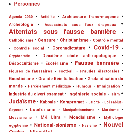
Personnes
•
•
Architecture franc-maçonne
Agenda 2030
•
Antiélite
•
Archéologie
•
Assassinats sous faux drapeaux
Attentats sous fausse bannière
•
•
Censure
•
Christianisme
Catholicisme
•
Contrôle mental
•
Covid-19
•
Coronadictature
•
Contrôle social
•
•
Deuxième chute anthropologique
•
Cryptocratie
•
Fausse bannière
Désoccultisme
•
Esotérisme
•
•
Figures de faussaires
•
Football
•
Fraudes électorales
Gnosticisme
•
Grande Réinitialisation
•
Grolandisation du
monde
•
•
Humour
•
Immigration
•
Harcèlement médiatique
•
•
Ingénierie sociale
Industrie du divertissement
•
Islam
Judaïsme
•
Kompromat
•
Kabbale
•
Laïcité
•
Loi Fabius-
•
Luciférisme
Gayssot
•
Manipulationnisme
•
Marxisme
•
•
MK Ultra
•
Mondialisme
Messianisme
•
Mythologie
•
Nouvel
•
National-sionisme
égyptienne
•
Nazisme