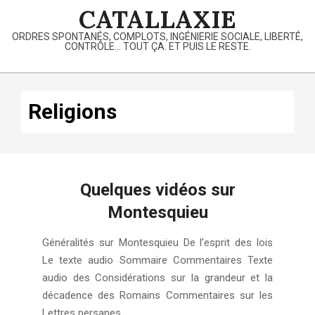
Skip
CATALLAXIE
to
ORDRES SPONTANÉS, COMPLOTS, INGÉNIERIE SOCIALE, LIBERTÉ,
content
CONTRÔLE… TOUT ÇA. ET PUIS LE RESTE.
Primary
Navigation
Religions
Menu
Quelques vidéos sur
Montesquieu
2024-
Généralités sur Montesquieu De l’esprit des lois
11-
Le texte audio Sommaire Commentaires Texte
06
audio des Considérations sur la grandeur et la
décadence des Romains Commentaires sur les
Lettres persanes