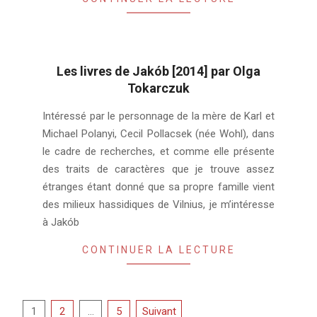
Les livres de Jakób [2014] par Olga
Tokarczuk
2023-
Intéressé par le personnage de la mère de Karl et
06-
Michael Polanyi, Cecil Pollacsek (née Wohl), dans
30
le cadre de recherches, et comme elle présente
des traits de caractères que je trouve assez
étranges étant donné que sa propre famille vient
des milieux hassidiques de Vilnius, je m’intéresse
à Jakób
CONTINUER LA LECTURE
Pagination
1
2
…
5
Suivant