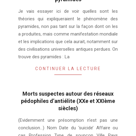
2023-
Je vais essayer ici de voir quelles sont les
12-
théories qui expliqueraient le phénomène des
28
pyramides, non pas tant sur la façon dont on les
a produites, mais comme manifestation mondiale
et les implications que cela aurait, notamment sur
des civilisations universelles antiques perdues. On
trouve des pyramides : La
CONTINUER LA LECTURE
Morts suspectes autour des réseaux
pédophiles d’antiélite (XXe et XXIème
siècles)
2023-
(Evidemment une présomption n’est pas une
07-
conclusion…) Nom Date du ‘suicide’ Affaire ou
31
cas Profession Type de soupçon Ville Pays