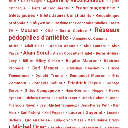
•
Egalité & Réconciliation
ACR
•
Citizen Light
•
Eglise
•
Franc-maçonnerie
•
•
Faits et Documents
catholique
Gilets jaunes
•
Gilets Jaunes Constituants
•
Géopolitique
•
Hollywood
profonde
•
Institute for Economics Studies
•
Meta
•
Réseaux
•
Mossad
•
Radio Québec
TV
•
ONU
pédophiles d'antiélite
•
Ummites ou Oumains
ADBK
•
Adrien Abauzit
•
Adolf Hitler
•
Alain Laurent
•
Alain
•
Alain Soral
Pascal
•
Alexis Cossette-Trudel
•
Bernard-Henri
•
Brigitte Macron
•
Béatrice
Lévy
•
Bill et Hillary Clinton
•
Carl Menger
Pignède
•
Christian Chesnot
•
Claude
•
Donald Trump
•
Emmanuel Macron
•
Eric
Timmerman
•
Friedrich Hayek
Zemmour
•
François Belliot
•
George
•
Gilles Campagnolo
Soros
•
Hans-Hermann Hoppe
•
Hervé
•
Jean-
Ryssen
•
Hicham Hamza
•
Israel Kirzner
•
Jacob Cohen
François Revel
•
Jean-Michel Trogneux
•
Jean-Pierre Petit
•
Karl
•
Laurent Guyénot
Marx
•
Karl Polanyi
•
Karl Popper
•
Lounès
•
Lucien Cerise
Darbois
•
Ludwig von Mises
•
Marc Gabriel Draghi
•
Michel Drac
•
Michel Onfray