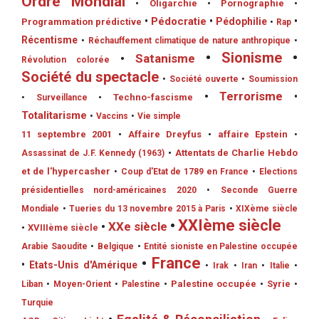
Ordre Mondial
•
Oligarchie
•
Pornographie
•
•
Pédocratie
•
Pédophilie
•
Programmation prédictive
•
Rap
Récentisme
•
Réchauffement climatique de nature anthropique
•
•
Sionisme
•
•
Satanisme
Révolution colorée
Société du spectacle
•
Société ouverte
•
Soumission
•
Terrorisme
•
•
Techno-fascisme
•
Surveillance
Totalitarisme
•
Vaccins
•
Vie simple
11 septembre 2001
•
Affaire Dreyfus
•
affaire Epstein
•
•
Attentats de Charlie Hebdo
Assassinat de J.F. Kennedy (1963)
et de l'hypercasher
•
Coup d'Etat de 1789 en France
•
Elections
présidentielles nord-américaines 2020
•
Seconde Guerre
Mondiale
•
Tueries du 13 novembre 2015 à Paris
•
XIXème siècle
•
XXIème siècle
•
XXe siècle
•
XVIIIème siècle
Arabie Saoudite
•
Belgique
•
Entité sioniste en Palestine occupée
•
France
•
Etats-Unis d'Amérique
•
Irak
•
Iran
•
Italie
•
•
Palestine occupée
•
Syrie
Liban
•
Moyen-Orient
•
Palestine
•
Turquie