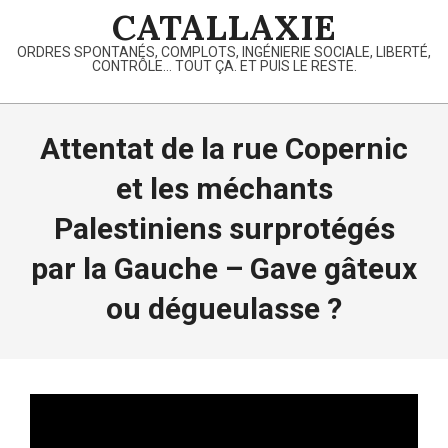
Skip
CATALLAXIE
to
ORDRES SPONTANÉS, COMPLOTS, INGÉNIERIE SOCIALE, LIBERTÉ,
content
CONTRÔLE… TOUT ÇA. ET PUIS LE RESTE.
Primary
Navigation
Attentat de la rue Copernic
Menu
et les méchants
Palestiniens surprotégés
par la Gauche – Gave gâteux
ou dégueulasse ?