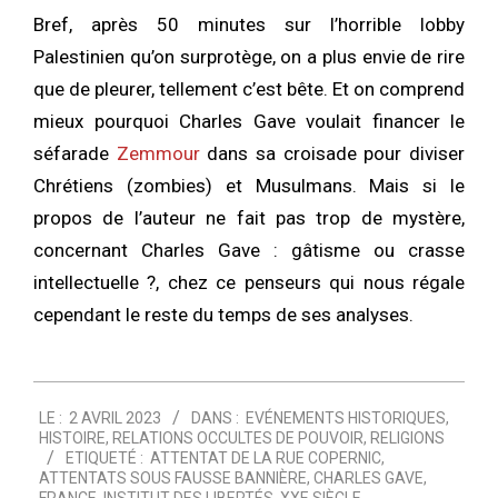
Bref, après 50 minutes sur l’horrible lobby
Palestinien qu’on surprotège, on a plus envie de rire
que de pleurer, tellement c’est bête. Et on comprend
mieux pourquoi Charles Gave voulait financer le
séfarade
Zemmour
dans sa croisade pour diviser
Chrétiens (zombies) et Musulmans. Mais si le
propos de l’auteur ne fait pas trop de mystère,
concernant Charles Gave : gâtisme ou crasse
intellectuelle ?, chez ce penseurs qui nous régale
cependant le reste du temps de ses analyses.
2023-
LE :
2 AVRIL 2023
DANS :
EVÉNEMENTS HISTORIQUES
,
04-
HISTOIRE
,
RELATIONS OCCULTES DE POUVOIR
,
RELIGIONS
02
ETIQUETÉ :
ATTENTAT DE LA RUE COPERNIC
,
ATTENTATS SOUS FAUSSE BANNIÈRE
,
CHARLES GAVE
,