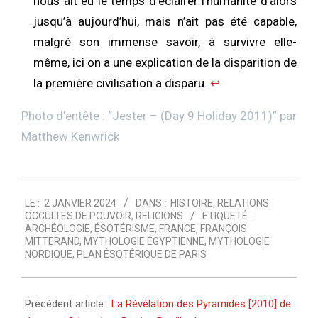
nous ait eu le temps d’éclairer l’humanité d’alors
jusqu’à aujourd’hui, mais n’ait pas été capable,
malgré son immense savoir, à survivre elle-
même, ici on a une explication de la disparition de
la première civilisation a disparu.
↩︎
Photo d’entête : “
Jester – (Day 9 Holiday 2011)
” par
Matthew Kenwrick
2024-
LE :
2 JANVIER 2024
DANS :
HISTOIRE
,
RELATIONS
01-
OCCULTES DE POUVOIR
,
RELIGIONS
ETIQUETÉ :
02
ARCHÉOLOGIE
,
ÉSOTÉRISME
,
FRANCE
,
FRANÇOIS
MITTERAND
,
MYTHOLOGIE ÉGYPTIENNE
,
MYTHOLOGIE
NORDIQUE
,
PLAN ÉSOTÉRIQUE DE PARIS
Précédent article :
La Révélation des Pyramides [2010] de