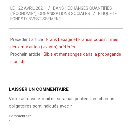
2021-
LE :
22 AVRIL 2021
DANS :
ECHANGES QUANTIFIÉS
04-
("ÉCONOMIE")
,
ORGANISATIONS SOCIALES
ETIQUETÉ :
22
FONDS D'INVESTISSEMENT
Précédent article :
Frank Lepage et Francis cousin : mes
deux marxistes (vivants) préférés
Prochain article :
Bible et mensonges dans la propagande
sioniste
LAISSER UN COMMENTAIRE
Votre adresse e-mail ne sera pas publiée.
Les champs
obligatoires sont indiqués avec
*
Commentaire
*