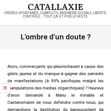
Skip
CATALLAXIE
to
ORDRES SPONTANÉS, COMPLOTS, INGÉNIERIE SOCIALE, LIBERTÉ,
content
CONTRÔLE… TOUT ÇA. ET PUIS LE RESTE.
Primary
Navigation
L’ombre d’un doute ?
Menu
Alors, commerçants qui pleurnichaient à cause des
gilets jaunes et du manque-à-gagner des samedis
de manifestations (à 99% pacifiques malgré les
manipulations des medias oligarchiques) ? Heureux
d’avoir demandé à Manu le minable et
Castanomanin de vous défendre contre nous, qui
demandions la destitution du banquosident de