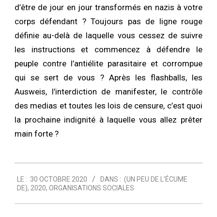
d’être de jour en jour transformés en nazis à votre
corps défendant ? Toujours pas de ligne rouge
définie au-delà de laquelle vous cessez de suivre
les instructions et commencez à défendre le
peuple contre l’antiélite parasitaire et corrompue
qui se sert de vous ? Après les flashballs, les
Ausweis, l’interdiction de manifester, le contrôle
des medias et toutes les lois de censure, c’est quoi
la prochaine indignité à laquelle vous allez prêter
main forte ?
2020-
LE :
30 OCTOBRE 2020
DANS :
(UN PEU DE L'ÉCUME
10-
DE)
,
2020
,
ORGANISATIONS SOCIALES
30