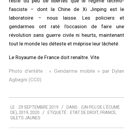
reste du peu de libertés que le régime techno-
fasciste – dont la Chine de Xi Jinping est le
laboratoire – nous laisse. Les policiers et
gendarmes ont raté l’occasion de faire une
révolution sans guerre civile ni heurts, maintenant
tout le monde les déteste et méprise leur lâcheté.
Le Royaume de France doit renaître. Vite.
Photo d’entête : «
Gendarme mobile
» par
Dylan
Agbagni (CC0)
2019-
LE :
29 SEPTEMBRE 2019
DANS :
(UN PEU DE L'ÉCUME
09-
DE)
,
2019
,
2020
ETIQUETÉ :
ETAT DE DROIT
,
FRANCE
,
29
GILETS JAUNES