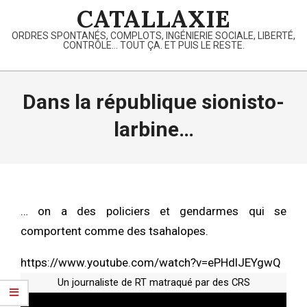
Skip
CATALLAXIE
to
ORDRES SPONTANÉS, COMPLOTS, INGÉNIERIE SOCIALE, LIBERTÉ,
content
CONTRÔLE… TOUT ÇA. ET PUIS LE RESTE.
Primary
Navigation
Dans la république sionisto-
Menu
larbine…
… on a des policiers et gendarmes qui se
comportent comme des tsahalopes.
https://www.youtube.com/watch?v=ePHdlJEYgwQ
Un journaliste de RT matraqué par des CRS