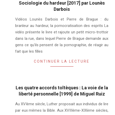
Sociologie du hardeur [2017] par Lounès
Darbois
2024-
Vidéos Lounès Darbois et Pierre de Brague : du
02-
branleur au hardeur, la pornocratisation des esprits La
03
vidéo présente le livre et rajoute un petit micro-trottoir
dans la rue, dans lequel Pierre de Brague demande aux
gens ce qu’ils pensent de la pornographie, de réagir au
fait que les filles
CONTINUER LA LECTURE
Les quatre accords toltèques : La voie de la
liberté personnelle [1999] de Miguel Ruiz
2021-
Au XVIème siècle, Luther proposait aux individus de lire
04-
par eux mêmes la Bible. Aux XVIIIème-XIXème siècles,
24