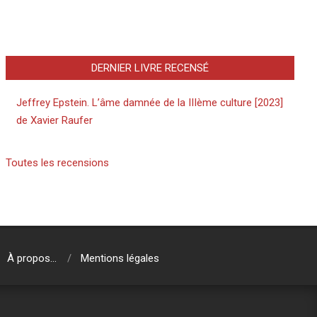
DERNIER LIVRE RECENSÉ
Jeffrey Epstein. L’âme damnée de la IIIème culture [2023]
de Xavier Raufer
Toutes les recensions
À propos…
Mentions légales