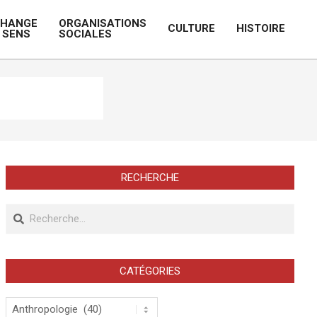
CHANGE
ORGANISATIONS
CULTURE
HISTOIRE
 SENS
SOCIALES
Prim
Navi
Men
RECHERCHE
Recherche
CATÉGORIES
Catégories