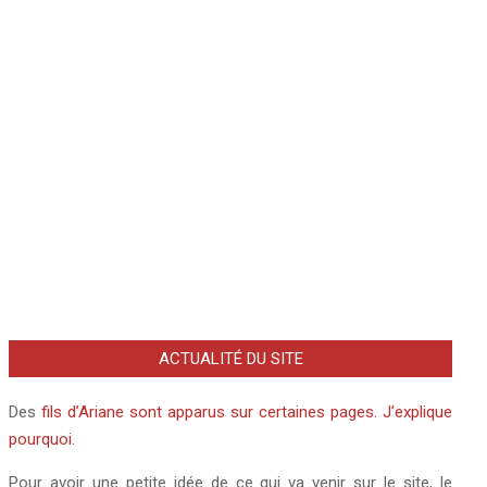
Hans-Hermann Hoppe
•
Hervé Ryssen
•
Hicham Hamza
•
Israel
•
Jean-François Revel
Kirzner
•
Jacob Cohen
•
Jean-Pierre Petit
•
•
Laurent Guyénot
Karl Marx
•
Karl Polanyi
•
Karl Popper
•
Lounès
•
•
Lucien Cerise
Darbois
•
Ludwig von Mises
•
Marc Gabriel Draghi
Michel Drac
•
Michel Onfray
•
Monsieur K.
•
Murray
Rothbard
•
Peter Boettke
•
Philippe Nemo
•
Philippe Ploncard d'Assac
•
Pier Paolo Pasolini
•
Pierre Barnérias
•
Pierre de Brague
•
•
Pierre Hillard
•
Pierre Jovanovic
Pierre Garello
•
Serge Garde
•
•
Thierry Meyssan
Theodore Burczak
•
Thérapies géniques à ARNm
•
Youssef
•
Xavier Poussard
•
Valérie Bugault
•
Yann Moix
Hindi
ACTUALITÉ DU SITE
Des
fils d’Ariane sont apparus sur certaines pages. J’explique
pourquoi
.
Pour avoir une petite idée de ce qui va venir sur le site, le