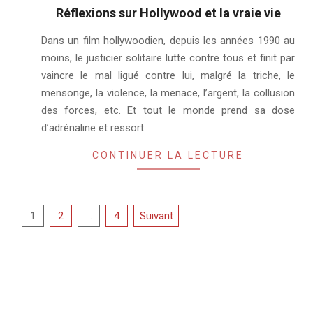
Réflexions sur Hollywood et la vraie vie
2020-
Dans un film hollywoodien, depuis les années 1990 au
11-
moins, le justicier solitaire lutte contre tous et finit par
11
vaincre le mal ligué contre lui, malgré la triche, le
mensonge, la violence, la menace, l’argent, la collusion
des forces, etc. Et tout le monde prend sa dose
d’adrénaline et ressort
CONTINUER LA LECTURE
Pagination
1
2
…
4
Suivant
des
publications