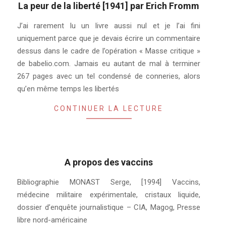
La peur de la liberté [1941] par Erich Fromm
2021-
J’ai rarement lu un livre aussi nul et je l’ai fini
08-
uniquement parce que je devais écrire un commentaire
23
dessus dans le cadre de l’opération « Masse critique »
de babelio.com. Jamais eu autant de mal à terminer
267 pages avec un tel condensé de conneries, alors
qu’en même temps les libertés
CONTINUER LA LECTURE
A propos des vaccins
2021-
Bibliographie MONAST Serge, [1994] Vaccins,
04-
médecine militaire expérimentale, cristaux liquide,
23
dossier d’enquête journalistique – CIA, Magog, Presse
libre nord-américaine