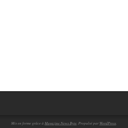
Mis en forme grâce à
Magazine News Byte
. Propulsé par
WordPress
.