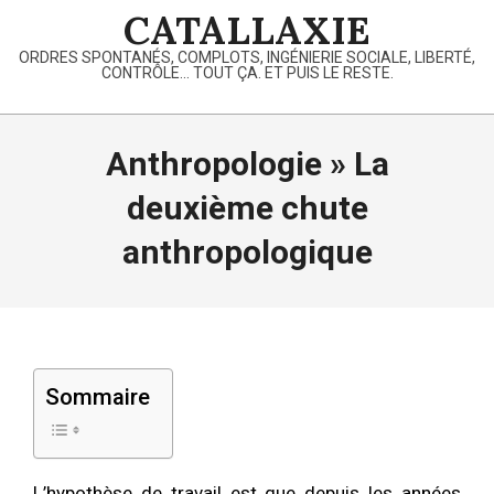
Skip
CATALLAXIE
to
ORDRES SPONTANÉS, COMPLOTS, INGÉNIERIE SOCIALE, LIBERTÉ,
content
CONTRÔLE… TOUT ÇA. ET PUIS LE RESTE.
Primary
Navigation
Anthropologie »
La
Menu
deuxième chute
anthropologique
Sommaire
L’hypothèse de travail est que depuis les années