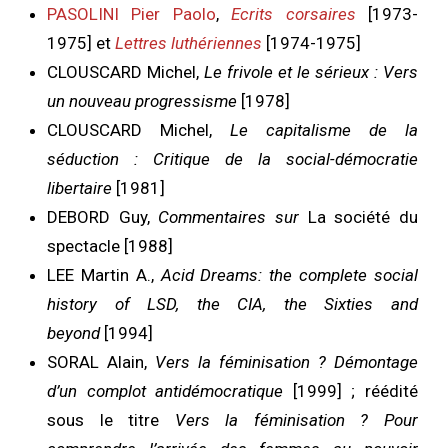
PASOLINI Pier Paolo
,
Ecrits corsaires
[1973-
1975] et
Lettres luthériennes
[1974-1975]
CLOUSCARD Michel,
Le frivole et le sérieux : Vers
un nouveau progressisme
[1978]
CLOUSCARD Michel,
Le capitalisme de la
séduction : Critique de la social-démocratie
libertaire
[1981]
DEBORD Guy,
Commentaires sur
La société du
spectacle [1988]
LEE Martin A.,
Acid Dreams: the complete social
history of LSD, the CIA, the Sixties and
beyond
[1994]
SORAL Alain,
Vers la féminisation ? Démontage
d’un complot antidémocratique
[1999] ; réédité
sous le titre
Vers la féminisation ? Pour