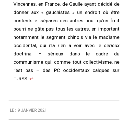
Vincennes, en France, de Gaulle ayant décidé de
donner aux « gauchistes » un endroit où être
contents et séparés des autres pour qu’un fruit
pourri ne gâte pas tous les autres, en important
notamment le segment chinois via le maoïsme
occidental, qui n’a rien à voir avec le
sérieux
doctrinal – sérieux dans le cadre du
communisme qui, comme tout collectivisme, ne
l’est pas – des PC occidentaux calqués sur
l’URSS.
↩︎
2021-
LE :
9 JANVIER 2021
01-
09