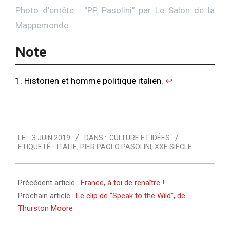
Photo d’entête : “
PP Pasolini
” par
Le Salon de la
Mappemonde
.
Note
Historien et homme politique italien.
↩︎
2019-
LE :
3 JUIN 2019
DANS :
CULTURE ET IDÉES
06-
ETIQUETÉ :
ITALIE
,
PIER PAOLO PASOLINI
,
XXE SIÈCLE
03
Précédent article :
France, à toi de renaître !
Prochain article :
Le clip de “Speak to the Wild”, de
Thurston Moore