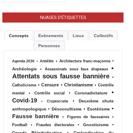
NUAGES D’ÉTIQUETTES
Concepts
Evènements
Lieux
Collectifs
Personnes
•
•
Architecture franc-maçonne
Agenda 2030
•
Antiélite
•
Archéologie
•
Assassinats sous faux drapeaux
Attentats sous fausse bannière
•
•
Censure
•
Christianisme
Catholicisme
•
Contrôle
•
•
Coronadictature
mental
•
Contrôle social
Covid-19
•
Deuxième chute
•
Cryptocratie
•
anthropologique
•
Désoccultisme
•
Esotérisme
Fausse bannière
•
Figures de faussaires
•
•
Gnosticisme
•
Football
•
Fraudes électorales
Grande Réinitialisation
•
Grolandisation du