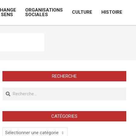
CHANGE
ORGANISATIONS
CULTURE
HISTOIRE
 SENS
SOCIALES
Prim
Navi
Men
RECHERCHE
Recherche
CATÉGORIES
Catégories