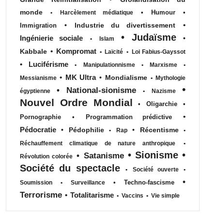
monde
•
Humour
•
•
Harcèlement médiatique
•
•
Industrie du divertissement
Immigration
•
Judaïsme
Ingénierie sociale
•
•
Islam
•
Kompromat
Kabbale
•
Laïcité
•
Loi Fabius-Gayssot
•
Luciférisme
•
Manipulationnisme
•
Marxisme
•
•
MK Ultra
•
Mondialisme
Messianisme
•
Mythologie
•
•
National-sionisme
égyptienne
•
Nazisme
Nouvel Ordre Mondial
•
Oligarchie
•
•
Pornographie
•
Programmation prédictive
Pédocratie
•
Pédophilie
•
Récentisme
•
Rap
•
Réchauffement climatique de nature anthropique
•
•
Sionisme
•
•
Satanisme
Révolution colorée
Société du spectacle
•
Société ouverte
•
•
•
Techno-fascisme
Soumission
•
Surveillance
Terrorisme
•
Totalitarisme
•
Vaccins
•
Vie simple