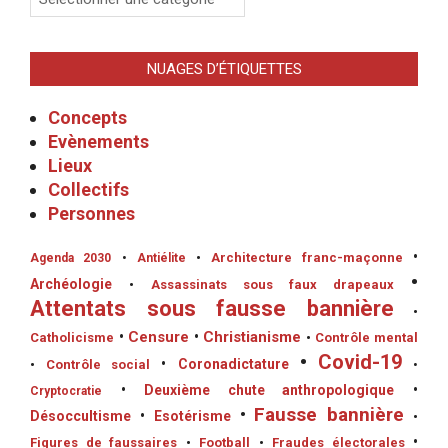
NUAGES D’ÉTIQUETTES
Concepts
Evènements
Lieux
Collectifs
Personnes
•
•
Architecture franc-maçonne
Agenda 2030
•
Antiélite
•
Archéologie
•
Assassinats sous faux drapeaux
Attentats sous fausse bannière
•
•
Censure
•
Christianisme
Catholicisme
•
Contrôle mental
•
Covid-19
•
Coronadictature
•
Contrôle social
•
•
Deuxième chute anthropologique
•
Cryptocratie
•
Fausse bannière
Désoccultisme
•
Esotérisme
•
•
Figures de faussaires
•
Football
•
Fraudes électorales