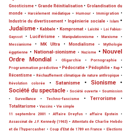
Gnosticisme
•
Grande Réinitialisation
•
Grolandisation du
monde
•
•
Humour
•
Immigration
•
Harcèlement médiatique
•
•
Ingénierie sociale
Industrie du divertissement
•
Islam
Judaïsme
•
Kompromat
•
Kabbale
•
Laïcité
•
Loi Fabius-
•
Luciférisme
Gayssot
•
Manipulationnisme
•
Marxisme
•
•
MK Ultra
•
Mondialisme
Messianisme
•
Mythologie
•
Nouvel
•
National-sionisme
égyptienne
•
Nazisme
Ordre Mondial
•
Oligarchie
•
Pornographie
•
•
Pédocratie
•
Pédophilie
•
Programmation prédictive
•
Rap
Récentisme
•
Réchauffement climatique de nature anthropique
•
•
Sionisme
•
•
Satanisme
Révolution colorée
Société du spectacle
•
Société ouverte
•
Soumission
•
Terrorisme
•
•
Techno-fascisme
•
Surveillance
Totalitarisme
•
Vaccins
•
Vie simple
11 septembre 2001
•
Affaire Dreyfus
•
affaire Epstein
•
•
Attentats de Charlie Hebdo
Assassinat de J.F. Kennedy (1963)
et de l'hypercasher
•
Coup d'Etat de 1789 en France
•
Elections