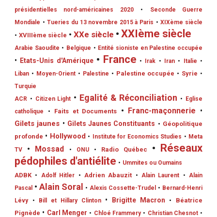
présidentielles nord-américaines 2020
•
Seconde Guerre
Mondiale
•
Tueries du 13 novembre 2015 à Paris
•
XIXème siècle
•
XXIème siècle
•
XXe siècle
•
XVIIIème siècle
Arabie Saoudite
•
Belgique
•
Entité sioniste en Palestine occupée
•
France
•
Etats-Unis d'Amérique
•
Irak
•
Iran
•
Italie
•
•
Palestine occupée
•
Syrie
Liban
•
Moyen-Orient
•
Palestine
•
Turquie
•
Egalité & Réconciliation
ACR
•
Citizen Light
•
Eglise
•
Franc-maçonnerie
•
•
Faits et Documents
catholique
Gilets jaunes
•
Gilets Jaunes Constituants
•
Géopolitique
•
Hollywood
profonde
•
Institute for Economics Studies
•
Meta
•
Réseaux
•
Mossad
•
Radio Québec
TV
•
ONU
pédophiles d'antiélite
•
Ummites ou Oumains
ADBK
•
Adrien Abauzit
•
Adolf Hitler
•
Alain Laurent
•
Alain
•
Alain Soral
Pascal
•
Alexis Cossette-Trudel
•
Bernard-Henri
•
Brigitte Macron
•
Béatrice
Lévy
•
Bill et Hillary Clinton
•
Carl Menger
Pignède
•
Chloé Frammery
•
Christian Chesnot
•