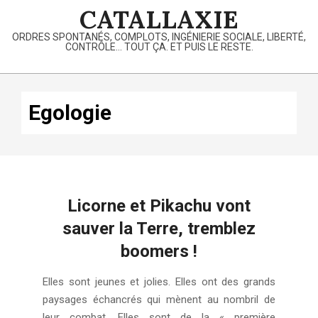
Skip
CATALLAXIE
to
ORDRES SPONTANÉS, COMPLOTS, INGÉNIERIE SOCIALE, LIBERTÉ,
content
CONTRÔLE… TOUT ÇA. ET PUIS LE RESTE.
Primary
Navigation
Egologie
Menu
Licorne et Pikachu vont
sauver la Terre, tremblez
boomers !
2020-
Elles sont jeunes et jolies. Elles ont des grands
06-
paysages échancrés qui mènent au nombril de
05
leur combat. Elles sont de la « première