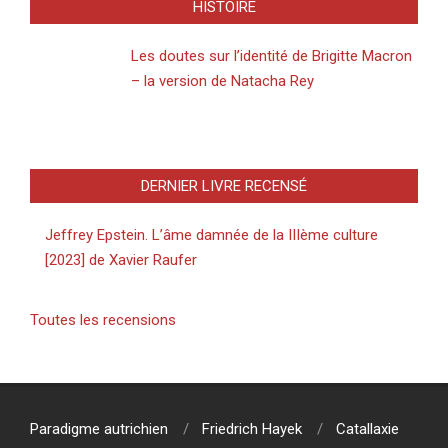
HISTOIRE
Les doutes sur l’identité de Brigitte Macron
– la version de Natacha Rey
DERNIER LIVRE RECENSÉ
Jeffrey Epstein. L’âme damnée de la IIIème culture
[2023] de Xavier Raufer
Toutes les recensions
Paradigme autrichien
Friedrich Hayek
Catallaxie