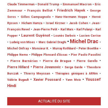
•
Donald Trump
•
Emmanuel Macron
•
Eric
Claude Timmerman
•
Friedrich Hayek
Zemmour
•
François Belliot
•
George
•
Gilles Campagnolo
Soros
•
Hans-Hermann Hoppe
•
Hervé
•
Jean-
Ryssen
•
Hicham Hamza
•
Israel Kirzner
•
Jacob Cohen
François Revel
•
Jean-Pierre Petit
•
Karl Marx
•
Karl Polanyi
•
Karl
•
Laurent Guyénot
•
Lucien Cerise
Popper
•
Lounès Darbois
•
Michel Drac
•
•
Ludwig von Mises
•
Marc Gabriel Draghi
Michel Onfray
•
Monsieur K.
•
Murray Rothbard
•
Peter Boettke
•
•
Pier Paolo Pasolini
Philippe Nemo
•
Philippe Ploncard d'Assac
•
•
Pierre Barnérias
•
Pierre de Brague
•
Pierre Garello
Pierre Hillard
•
Pierre Jovanovic
•
Serge Garde
•
Theodore
•
Thierry Meyssan
Burczak
•
Thérapies géniques à ARNm
•
•
Youssef
•
Xavier Poussard
Valérie Bugault
•
Yann Moix
Hindi
ACTUALITÉ DU SITE