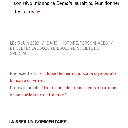
son révolutionnaire
Demain
, aurait pu leur donner
des idées.
↩︎
2020-
LE :
5 JUIN 2020
DANS :
HISTOIRE
,
PERSONNAGES
06-
ETIQUETÉ :
EGOGOLOGIE
,
EGOLOGIE
,
SOCIÉTÉ DU
05
SPECTACLE
Précédent article :
Eloïse Benhammou sur la cryptocratie
bancaire en France
Prochain article :
Une alliance des « dissidents » oui, mais
selon quelle ligne de fracture ?
LAISSER UN COMMENTAIRE