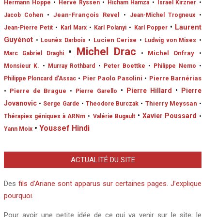
Hermann Hoppe
•
Hervé Ryssen
•
Hicham Hamza
•
Israel Kirzner
•
•
Jean-François Revel
Jacob Cohen
•
Jean-Michel Trogneux
•
•
Laurent
Jean-Pierre Petit
•
Karl Marx
•
Karl Polanyi
•
Karl Popper
Guyénot
•
Lucien Cerise
•
Lounès Darbois
•
Ludwig von Mises
•
•
Michel Drac
•
Michel Onfray
Marc Gabriel Draghi
•
Monsieur K.
•
Murray Rothbard
•
Peter Boettke
•
Philippe Nemo
•
•
Pier Paolo Pasolini
•
Pierre Barnérias
Philippe Ploncard d'Assac
•
Pierre Hillard
•
Pierre
•
Pierre de Brague
•
Pierre Garello
Jovanovic
•
Thierry Meyssan
•
Serge Garde
•
Theodore Burczak
•
•
Xavier Poussard
Thérapies géniques à ARNm
•
Valérie Bugault
•
•
Youssef Hindi
Yann Moix
ACTUALITÉ DU SITE
Des
fils d’Ariane sont apparus sur certaines pages. J’explique
pourquoi
.
Pour avoir une petite idée de ce qui va venir sur le site, le