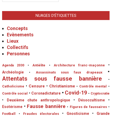
NUAGES D’ÉTIQUETTES
Concepts
Evènements
Lieux
Collectifs
Personnes
•
•
Architecture franc-maçonne
Agenda 2030
•
Antiélite
•
Archéologie
•
Assassinats sous faux drapeaux
Attentats sous fausse bannière
•
•
Censure
•
Christianisme
Catholicisme
•
Contrôle mental
•
•
Covid-19
•
Coronadictature
Contrôle social
•
Cryptocratie
•
Deuxième chute anthropologique
•
Désoccultisme
•
•
Fausse bannière
Esotérisme
•
Figures de faussaires
•
•
Gnosticisme
•
Grande
Football
•
Fraudes électorales