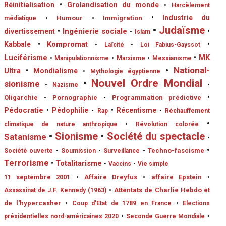
Réinitialisation
•
Grolandisation du monde
•
Harcèlement
•
Industrie du
•
Humour
•
Immigration
médiatique
•
Judaïsme
•
Ingénierie sociale
divertissement
•
•
Islam
•
Kompromat
•
Kabbale
•
Laïcité
•
Loi Fabius-Gayssot
Luciférisme
•
MK
•
Manipulationnisme
•
Marxisme
•
Messianisme
•
National-
Ultra
•
Mondialisme
•
Mythologie égyptienne
•
Nouvel Ordre Mondial
sionisme
•
•
Nazisme
•
Oligarchie
•
Pornographie
•
Programmation prédictive
Pédocratie
•
Pédophilie
•
Récentisme
•
Rap
•
Réchauffement
•
climatique de nature anthropique
•
Révolution colorée
•
Sionisme
•
Société du spectacle
Satanisme
•
•
•
Techno-fascisme
Société ouverte
•
Soumission
•
Surveillance
Terrorisme
•
Totalitarisme
•
Vaccins
•
Vie simple
11 septembre 2001
•
Affaire Dreyfus
•
affaire Epstein
•
•
Attentats de Charlie Hebdo et
Assassinat de J.F. Kennedy (1963)
de l'hypercasher
•
Coup d'Etat de 1789 en France
•
Elections
présidentielles nord-américaines 2020
•
Seconde Guerre Mondiale
•