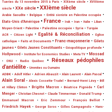
•
XVIIIème
Tueries du 13 novembre 2015 à Paris
•
XIXème siècle
•
XXIème siècle
•
XXe siècle
siècle
•
Arabie Saoudite
•
Belgique
•
Entité sioniste en Palestine occupée
•
France
Etats-Unis d'Amérique
•
Irak
•
Iran
•
Italie
•
Liban
•
•
Palestine occupée
•
Syrie
Moyen-Orient
•
Palestine
•
Turquie
•
Egalité & Réconciliation
ACR
•
Citizen Light
•
Eglise
•
Franc-maçonnerie
•
Gilets
•
Faits et Documents
catholique
jaunes
•
•
Gilets Jaunes Constituants
•
Géopolitique profonde
•
Mossad
Hollywood
•
Institute for Economics Studies
•
Meta TV
•
Réseaux pédophiles
•
Radio Québec
•
ONU
d'antiélite
•
Ummites ou Oumains
•
ADBK
•
Adrien Abauzit
•
Adolf Hitler
•
Alain Laurent
•
Alain Pascal
Alain Soral
•
Alexis Cossette-Trudel
•
Bernard-Henri Lévy
•
Bill
•
Brigitte Macron
•
Carl
•
Béatrice Pignède
et Hillary Clinton
Menger
•
Donald Trump
•
•
Christian Chesnot
•
Claude Timmerman
•
Emmanuel Macron
•
Eric Zemmour
•
François Belliot
Friedrich Hayek
•
Gilles Campagnolo
•
George Soros
•
Hans-