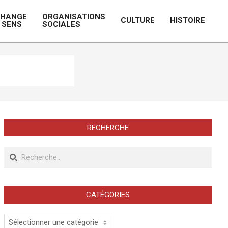
CHANGE
ORGANISATIONS
CULTURE
HISTOIRE
 SENS
SOCIALES
Prim
Navi
Men
RECHERCHE
Recherche
CATÉGORIES
Catégories