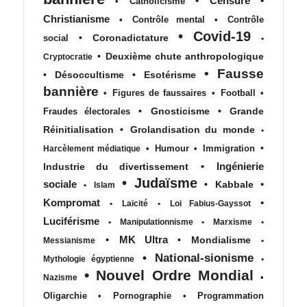
•
Censure
•
•
Catholicisme
Christianisme
•
Contrôle mental
•
Contrôle
•
Covid-19
•
Coronadictature
social
•
•
Deuxième chute anthropologique
Cryptocratie
•
Fausse
•
Désoccultisme
•
Esotérisme
bannière
•
Figures de faussaires
•
Football
•
•
Gnosticisme
•
Grande
Fraudes électorales
Réinitialisation
•
Grolandisation du monde
•
•
•
Humour
•
Immigration
Harcèlement médiatique
•
Ingénierie
Industrie du divertissement
•
Judaïsme
sociale
•
•
Kabbale
•
Islam
Kompromat
•
•
Laïcité
•
Loi Fabius-Gayssot
Luciférisme
•
Manipulationnisme
•
Marxisme
•
•
MK Ultra
•
Mondialisme
Messianisme
•
•
National-sionisme
Mythologie égyptienne
•
•
Nouvel Ordre Mondial
•
Nazisme
Oligarchie
•
Pornographie
•
Programmation