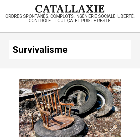
Skip
CATALLAXIE
to
ORDRES SPONTANÉS, COMPLOTS, INGÉNIERIE SOCIALE, LIBERTÉ,
content
CONTRÔLE… TOUT ÇA. ET PUIS LE RESTE.
Primary
Navigation
Survivalisme
Menu