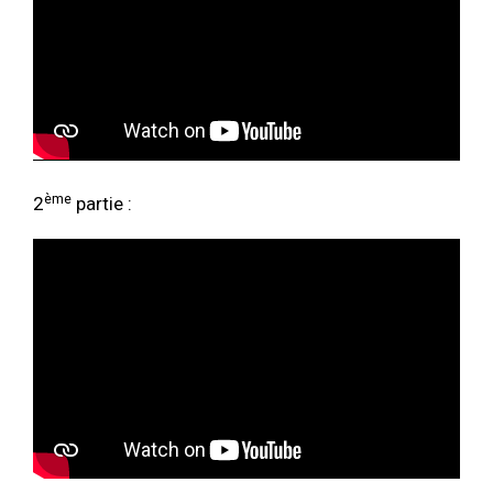
ème
2
partie :