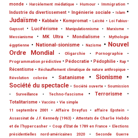
monde
•
•
Humour
•
Immigration
•
Harcèlement médiatique
•
•
Ingénierie sociale
Industrie du divertissement
•
Islam
Judaïsme
•
Kompromat
•
Kabbale
•
Laïcité
•
Loi Fabius-
•
Luciférisme
Gayssot
•
Manipulationnisme
•
Marxisme
•
•
MK Ultra
•
Mondialisme
Messianisme
•
Mythologie
•
Nouvel
•
National-sionisme
égyptienne
•
Nazisme
Ordre Mondial
•
Oligarchie
•
Pornographie
•
•
Pédocratie
•
Pédophilie
•
Programmation prédictive
•
Rap
Récentisme
•
Réchauffement climatique de nature anthropique
•
•
Sionisme
•
•
Satanisme
Révolution colorée
Société du spectacle
•
Société ouverte
•
Soumission
•
Terrorisme
•
•
Techno-fascisme
•
Surveillance
Totalitarisme
•
Vaccins
•
Vie simple
11 septembre 2001
•
Affaire Dreyfus
•
affaire Epstein
•
•
Attentats de Charlie Hebdo
Assassinat de J.F. Kennedy (1963)
et de l'hypercasher
•
Coup d'Etat de 1789 en France
•
Elections
présidentielles nord-américaines 2020
•
Seconde Guerre