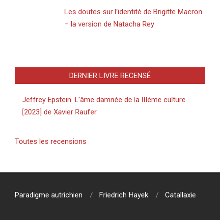
Les doutes sur l’identité de Brigitte Macron
– la version de Natacha Rey
DERNIER LIVRE RECENSÉ
Jeffrey Epstein. L’âme damnée de la IIIème culture
[2023] de Xavier Raufer
Toutes les recensions
Paradigme autrichien
Friedrich Hayek
Catallaxie