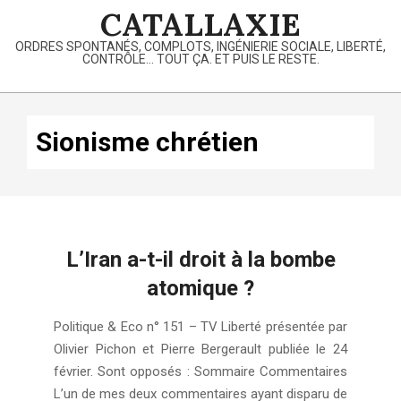
Skip
CATALLAXIE
to
ORDRES SPONTANÉS, COMPLOTS, INGÉNIERIE SOCIALE, LIBERTÉ,
content
CONTRÔLE… TOUT ÇA. ET PUIS LE RESTE.
Primary
Navigation
Sionisme chrétien
Menu
L’Iran a-t-il droit à la bombe
atomique ?
2020-
Politique & Eco n° 151 – TV Liberté présentée par
02-
Olivier Pichon et Pierre Bergerault publiée le 24
24
février. Sont opposés : Sommaire Commentaires
L’un de mes deux commentaires ayant disparu de