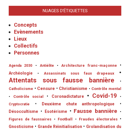
NUAGES D’ÉTIQUETTES
Concepts
Evènements
Lieux
Collectifs
Personnes
•
•
Architecture franc-maçonne
Agenda 2030
•
Antiélite
•
Archéologie
•
Assassinats sous faux drapeaux
Attentats sous fausse bannière
•
•
Censure
•
Christianisme
Catholicisme
•
Contrôle mental
•
Covid-19
•
Coronadictature
•
Contrôle social
•
•
Deuxième chute anthropologique
•
Cryptocratie
•
Fausse bannière
Désoccultisme
•
Esotérisme
•
•
Figures de faussaires
•
Football
•
Fraudes électorales
Gnosticisme
•
Grande Réinitialisation
•
Grolandisation du