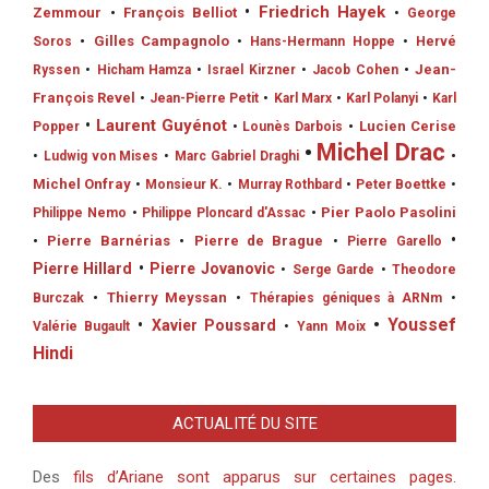
•
Friedrich Hayek
Zemmour
•
François Belliot
•
George
•
Gilles Campagnolo
Soros
•
Hans-Hermann Hoppe
•
Hervé
•
Jean-
Ryssen
•
Hicham Hamza
•
Israel Kirzner
•
Jacob Cohen
François Revel
•
Jean-Pierre Petit
•
Karl Marx
•
Karl Polanyi
•
Karl
•
Laurent Guyénot
•
Lucien Cerise
Popper
•
Lounès Darbois
•
Michel Drac
•
•
Ludwig von Mises
•
Marc Gabriel Draghi
Michel Onfray
•
Monsieur K.
•
Murray Rothbard
•
Peter Boettke
•
•
Pier Paolo Pasolini
Philippe Nemo
•
Philippe Ploncard d'Assac
•
•
Pierre Barnérias
•
Pierre de Brague
•
Pierre Garello
Pierre Hillard
•
Pierre Jovanovic
•
Serge Garde
•
Theodore
•
Thierry Meyssan
Burczak
•
Thérapies géniques à ARNm
•
•
Youssef
•
Xavier Poussard
Valérie Bugault
•
Yann Moix
Hindi
ACTUALITÉ DU SITE
Des
fils d’Ariane sont apparus sur certaines pages.