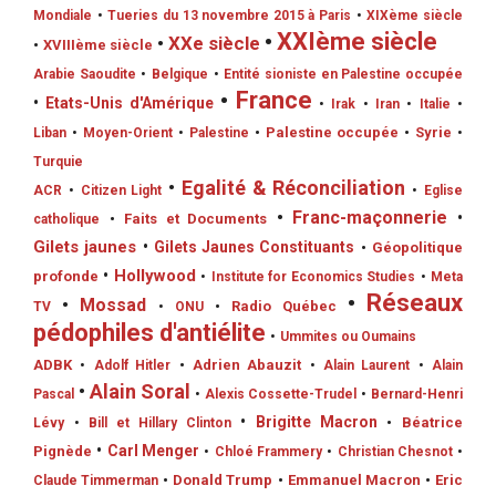
Mondiale
•
Tueries du 13 novembre 2015 à Paris
•
XIXème siècle
•
XXIème siècle
•
XXe siècle
•
XVIIIème siècle
Arabie Saoudite
•
Belgique
•
Entité sioniste en Palestine occupée
•
France
•
Etats-Unis d'Amérique
•
Irak
•
Iran
•
Italie
•
•
Palestine occupée
•
Syrie
Liban
•
Moyen-Orient
•
Palestine
•
Turquie
•
Egalité & Réconciliation
ACR
•
Citizen Light
•
Eglise
•
Franc-maçonnerie
•
•
Faits et Documents
catholique
Gilets jaunes
•
Gilets Jaunes Constituants
•
Géopolitique
•
Hollywood
profonde
•
Institute for Economics Studies
•
Meta
•
Réseaux
•
Mossad
•
Radio Québec
TV
•
ONU
pédophiles d'antiélite
•
Ummites ou Oumains
ADBK
•
Adrien Abauzit
•
Adolf Hitler
•
Alain Laurent
•
Alain
•
Alain Soral
Pascal
•
Alexis Cossette-Trudel
•
Bernard-Henri
•
Brigitte Macron
•
Béatrice
Lévy
•
Bill et Hillary Clinton
•
Carl Menger
Pignède
•
Chloé Frammery
•
Christian Chesnot
•
•
Donald Trump
•
Emmanuel Macron
•
Eric
Claude Timmerman