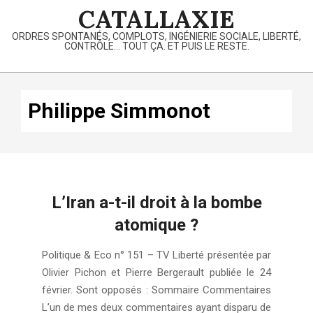
Skip
CATALLAXIE
to
ORDRES SPONTANÉS, COMPLOTS, INGÉNIERIE SOCIALE, LIBERTÉ,
content
CONTRÔLE… TOUT ÇA. ET PUIS LE RESTE.
Primary
Navigation
Philippe Simmonot
Menu
L’Iran a-t-il droit à la bombe
atomique ?
2020-
Politique & Eco n° 151 – TV Liberté présentée par
02-
Olivier Pichon et Pierre Bergerault publiée le 24
24
février. Sont opposés : Sommaire Commentaires
L’un de mes deux commentaires ayant disparu de