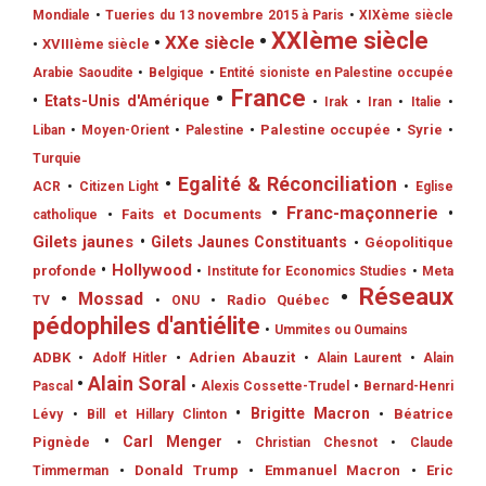
Mondiale
•
Tueries du 13 novembre 2015 à Paris
•
XIXème siècle
•
XXIème siècle
•
XXe siècle
•
XVIIIème siècle
Arabie Saoudite
•
Belgique
•
Entité sioniste en Palestine occupée
•
France
•
Etats-Unis d'Amérique
•
Irak
•
Iran
•
Italie
•
•
Palestine occupée
•
Syrie
Liban
•
Moyen-Orient
•
Palestine
•
Turquie
•
Egalité & Réconciliation
ACR
•
Citizen Light
•
Eglise
•
Franc-maçonnerie
•
•
Faits et Documents
catholique
Gilets jaunes
•
Gilets Jaunes Constituants
•
Géopolitique
•
Hollywood
profonde
•
Institute for Economics Studies
•
Meta
•
Réseaux
•
Mossad
•
Radio Québec
TV
•
ONU
pédophiles d'antiélite
•
Ummites ou Oumains
ADBK
•
Adrien Abauzit
•
Adolf Hitler
•
Alain Laurent
•
Alain
•
Alain Soral
Pascal
•
Alexis Cossette-Trudel
•
Bernard-Henri
•
Brigitte Macron
•
Béatrice
Lévy
•
Bill et Hillary Clinton
•
Carl Menger
Pignède
•
Christian Chesnot
•
Claude
•
Donald Trump
•
Emmanuel Macron
•
Eric
Timmerman