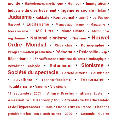
monde
•
•
Humour
•
Immigration
•
Harcèlement médiatique
•
•
Ingénierie sociale
Industrie du divertissement
•
Islam
Judaïsme
•
Kompromat
•
Kabbale
•
Laïcité
•
Loi Fabius-
•
Luciférisme
Gayssot
•
Manipulationnisme
•
Marxisme
•
•
MK Ultra
•
Mondialisme
Messianisme
•
Mythologie
•
Nouvel
•
National-sionisme
égyptienne
•
Nazisme
Ordre Mondial
•
Oligarchie
•
Pornographie
•
•
Pédocratie
•
Pédophilie
•
Programmation prédictive
•
Rap
Récentisme
•
Réchauffement climatique de nature anthropique
•
•
Sionisme
•
•
Satanisme
Révolution colorée
Société du spectacle
•
Société ouverte
•
Soumission
•
Terrorisme
•
•
Techno-fascisme
•
Surveillance
Totalitarisme
•
Vaccins
•
Vie simple
11 septembre 2001
•
Affaire Dreyfus
•
affaire Epstein
•
•
Attentats de Charlie Hebdo
Assassinat de J.F. Kennedy (1963)
et de l'hypercasher
•
Coup d'Etat de 1789 en France
•
Elections
présidentielles nord-américaines 2020
•
Seconde Guerre