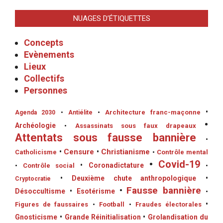
NUAGES D’ÉTIQUETTES
Concepts
Evènements
Lieux
Collectifs
Personnes
•
•
Architecture franc-maçonne
Agenda 2030
•
Antiélite
•
Archéologie
•
Assassinats sous faux drapeaux
Attentats sous fausse bannière
•
•
Censure
•
Christianisme
Catholicisme
•
Contrôle mental
•
Covid-19
•
Coronadictature
•
Contrôle social
•
•
Deuxième chute anthropologique
•
Cryptocratie
•
Fausse bannière
Désoccultisme
•
Esotérisme
•
•
Figures de faussaires
•
Football
•
Fraudes électorales
Gnosticisme
•
Grande Réinitialisation
•
Grolandisation du