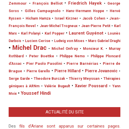
•
Friedrich Hayek
Zemmour
•
François Belliot
•
George
•
Gilles Campagnolo
Soros
•
Hans-Hermann Hoppe
•
Hervé
•
Jean-
Ryssen
•
Hicham Hamza
•
Israel Kirzner
•
Jacob Cohen
François Revel
•
Jean-Michel Trogneux
•
Jean-Pierre Petit
•
Karl
•
Laurent Guyénot
Marx
•
Karl Polanyi
•
Karl Popper
•
Lounès
•
Lucien Cerise
Darbois
•
Ludwig von Mises
•
Marc Gabriel Draghi
•
Michel Drac
•
Michel Onfray
•
Monsieur K.
•
Murray
Rothbard
•
Peter Boettke
•
Philippe Nemo
•
Philippe Ploncard
•
Pier Paolo Pasolini
•
Pierre Barnérias
•
Pierre de
d'Assac
•
Pierre Hillard
•
Pierre Jovanovic
Brague
•
Pierre Garello
•
•
Thierry Meyssan
Serge Garde
•
Theodore Burczak
•
Thérapies
•
Xavier Poussard
géniques à ARNm
•
Valérie Bugault
•
Yann
•
Youssef Hindi
Moix
ACTUALITÉ DU SITE
Des
fils d’Ariane sont apparus sur certaines pages.