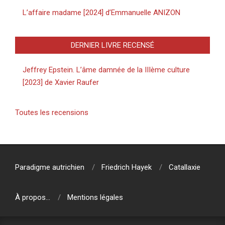
L’affaire madame [2024] d’Emmanuelle ANIZON
DERNIER LIVRE RECENSÉ
Jeffrey Epstein. L’âme damnée de la IIIème culture
[2023] de Xavier Raufer
Toutes les recensions
Paradigme autrichien
Friedrich Hayek
Catallaxie
À propos…
Mentions légales