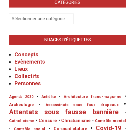
CATÉGORIES
Catégories
NUAGES D’ÉTIQUETTES
Concepts
Evènements
Lieux
Collectifs
Personnes
•
•
Architecture franc-maçonne
Agenda 2030
•
Antiélite
•
Archéologie
•
Assassinats sous faux drapeaux
Attentats sous fausse bannière
•
•
Censure
•
Christianisme
Catholicisme
•
Contrôle mental
•
Covid-19
•
Coronadictature
•
Contrôle social
•