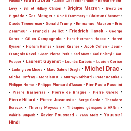
•
Alain Soral
Pascal
•
Alexis Cossette-Trudel
•
Bernard-Henri
•
Brigitte Macron
•
Béatrice
Lévy
•
Bill et Hillary Clinton
•
Carl Menger
Pignède
•
Chloé Frammery
•
Christian Chesnot
•
•
Donald Trump
•
Emmanuel Macron
•
Eric
Claude Timmerman
•
Friedrich Hayek
Zemmour
•
François Belliot
•
George
•
Gilles Campagnolo
Soros
•
Hans-Hermann Hoppe
•
Hervé
•
Jean-
Ryssen
•
Hicham Hamza
•
Israel Kirzner
•
Jacob Cohen
François Revel
•
Jean-Pierre Petit
•
Karl Marx
•
Karl Polanyi
•
Karl
•
Laurent Guyénot
•
Lucien Cerise
Popper
•
Lounès Darbois
•
Michel Drac
•
•
Ludwig von Mises
•
Marc Gabriel Draghi
Michel Onfray
•
Monsieur K.
•
Murray Rothbard
•
Peter Boettke
•
•
Pier Paolo Pasolini
Philippe Nemo
•
Philippe Ploncard d'Assac
•
•
Pierre Barnérias
•
Pierre de Brague
•
Pierre Garello
Pierre Hillard
•
Pierre Jovanovic
•
Serge Garde
•
Theodore
•
Thierry Meyssan
Burczak
•
Thérapies géniques à ARNm
•
•
Youssef
•
Xavier Poussard
Valérie Bugault
•
Yann Moix
Hindi