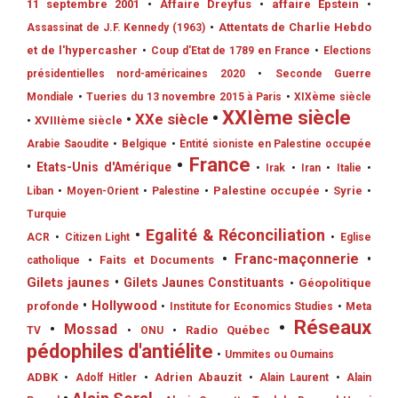
11 septembre 2001
•
Affaire Dreyfus
•
affaire Epstein
•
•
Attentats de Charlie Hebdo
Assassinat de J.F. Kennedy (1963)
et de l'hypercasher
•
Coup d'Etat de 1789 en France
•
Elections
présidentielles nord-américaines 2020
•
Seconde Guerre
Mondiale
•
Tueries du 13 novembre 2015 à Paris
•
XIXème siècle
•
XXIème siècle
•
XXe siècle
•
XVIIIème siècle
Arabie Saoudite
•
Belgique
•
Entité sioniste en Palestine occupée
•
France
•
Etats-Unis d'Amérique
•
Irak
•
Iran
•
Italie
•
•
Palestine occupée
•
Syrie
Liban
•
Moyen-Orient
•
Palestine
•
Turquie
•
Egalité & Réconciliation
ACR
•
Citizen Light
•
Eglise
•
Franc-maçonnerie
•
•
Faits et Documents
catholique
Gilets jaunes
•
Gilets Jaunes Constituants
•
Géopolitique
•
Hollywood
profonde
•
Institute for Economics Studies
•
Meta
•
Réseaux
•
Mossad
•
Radio Québec
TV
•
ONU
pédophiles d'antiélite
•
Ummites ou Oumains
ADBK
•
Adrien Abauzit
•
Adolf Hitler
•
Alain Laurent
•
Alain