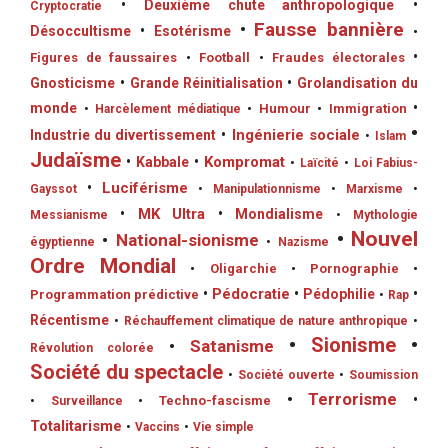
•
Deuxième chute anthropologique
•
Cryptocratie
•
Fausse bannière
Désoccultisme
•
Esotérisme
•
•
Figures de faussaires
•
Football
•
Fraudes électorales
Gnosticisme
•
Grande Réinitialisation
•
Grolandisation du
monde
•
•
Humour
•
Immigration
•
Harcèlement médiatique
•
•
Ingénierie sociale
Industrie du divertissement
•
Islam
Judaïsme
•
Kompromat
•
Kabbale
•
Laïcité
•
Loi Fabius-
•
Luciférisme
Gayssot
•
Manipulationnisme
•
Marxisme
•
•
MK Ultra
•
Mondialisme
Messianisme
•
Mythologie
•
Nouvel
•
National-sionisme
égyptienne
•
Nazisme
Ordre Mondial
•
Oligarchie
•
Pornographie
•
•
Pédocratie
•
Pédophilie
•
Programmation prédictive
•
Rap
Récentisme
•
Réchauffement climatique de nature anthropique
•
•
Sionisme
•
•
Satanisme
Révolution colorée
Société du spectacle
•
Société ouverte
•
Soumission
•
Terrorisme
•
•
Techno-fascisme
•
Surveillance
Totalitarisme
•
Vaccins
•
Vie simple