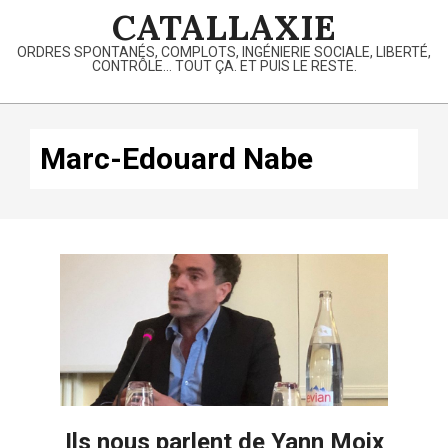
Skip
CATALLAXIE
to
ORDRES SPONTANÉS, COMPLOTS, INGÉNIERIE SOCIALE, LIBERTÉ,
content
CONTRÔLE… TOUT ÇA. ET PUIS LE RESTE.
Primary
Navigation
Marc-Edouard Nabe
Menu
Ils nous parlent de Yann Moix