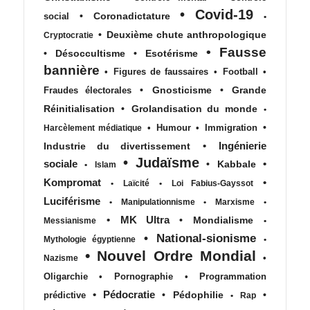
•
Covid-19
•
Coronadictature
social
•
•
Deuxième chute anthropologique
Cryptocratie
•
Fausse
•
Désoccultisme
•
Esotérisme
bannière
•
Figures de faussaires
•
Football
•
•
Gnosticisme
•
Grande
Fraudes électorales
Réinitialisation
•
Grolandisation du monde
•
•
•
Humour
•
Immigration
Harcèlement médiatique
•
Ingénierie
Industrie du divertissement
•
Judaïsme
sociale
•
•
Kabbale
•
Islam
Kompromat
•
•
Laïcité
•
Loi Fabius-Gayssot
Luciférisme
•
Manipulationnisme
•
Marxisme
•
•
MK Ultra
•
Mondialisme
Messianisme
•
•
National-sionisme
Mythologie égyptienne
•
•
Nouvel Ordre Mondial
•
Nazisme
Oligarchie
•
Pornographie
•
Programmation
•
Pédocratie
•
Pédophilie
•
prédictive
•
Rap