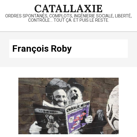
Skip
CATALLAXIE
to
ORDRES SPONTANÉS, COMPLOTS, INGÉNIERIE SOCIALE, LIBERTÉ,
content
CONTRÔLE… TOUT ÇA. ET PUIS LE RESTE.
Primary
Navigation
François Roby
Menu