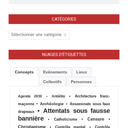
CATÉGORIES
Catégories
NUAGES D’ÉTIQUETTES
Concepts
Evènements
Lieux
Collectifs
Personnes
•
Architecture franc-
Agenda 2030
•
Antiélite
•
Archéologie
maçonne
•
Assassinats sous faux
•
Attentats sous fausse
drapeaux
bannière
•
Censure
•
•
Catholicisme
Christianisme
•
Contrôle mental
•
Contrôle