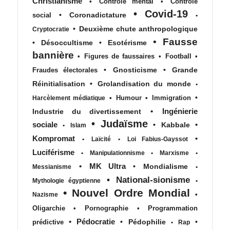
Christianisme
•
Contrôle mental
•
Contrôle
•
Covid-19
•
Coronadictature
social
•
•
Deuxième chute anthropologique
Cryptocratie
•
Fausse
•
Désoccultisme
•
Esotérisme
bannière
•
Figures de faussaires
•
Football
•
•
Gnosticisme
•
Grande
Fraudes électorales
Réinitialisation
•
Grolandisation du monde
•
•
•
Humour
•
Immigration
Harcèlement médiatique
•
Ingénierie
Industrie du divertissement
•
Judaïsme
sociale
•
•
Kabbale
•
Islam
Kompromat
•
•
Laïcité
•
Loi Fabius-Gayssot
Luciférisme
•
Manipulationnisme
•
Marxisme
•
•
MK Ultra
•
Mondialisme
Messianisme
•
•
National-sionisme
Mythologie égyptienne
•
•
Nouvel Ordre Mondial
•
Nazisme
Oligarchie
•
Pornographie
•
Programmation
•
Pédocratie
•
Pédophilie
•
prédictive
•
Rap