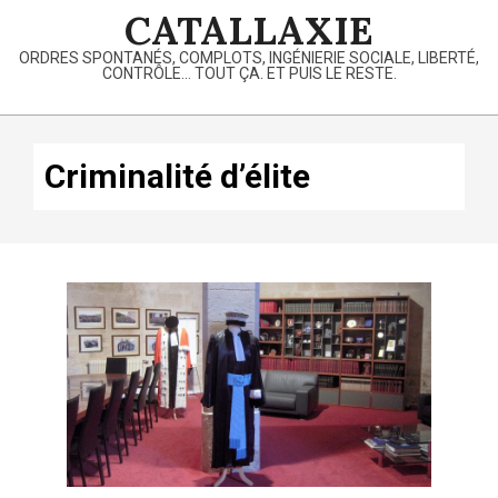
Skip
CATALLAXIE
to
ORDRES SPONTANÉS, COMPLOTS, INGÉNIERIE SOCIALE, LIBERTÉ,
content
CONTRÔLE… TOUT ÇA. ET PUIS LE RESTE.
Primary
Navigation
Criminalité d’élite
Menu