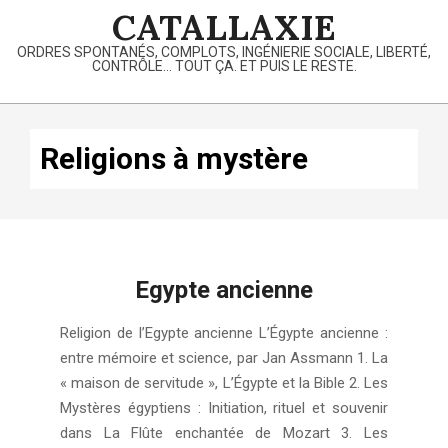
Skip
CATALLAXIE
to
ORDRES SPONTANÉS, COMPLOTS, INGÉNIERIE SOCIALE, LIBERTÉ,
content
CONTRÔLE… TOUT ÇA. ET PUIS LE RESTE.
Primary
Navigation
Religions à mystère
Menu
Egypte ancienne
2020-
Religion de l’Egypte ancienne L’Égypte ancienne :
03-
entre mémoire et science, par Jan Assmann 1. La
04
« maison de servitude », L’Égypte et la Bible 2. Les
Mystères égyptiens : Initiation, rituel et souvenir
dans La Flûte enchantée de Mozart 3. Les