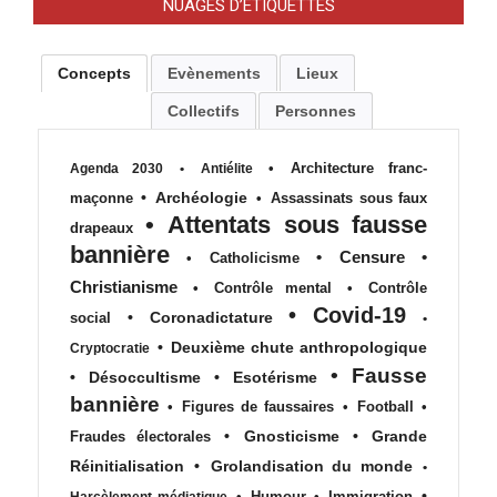
NUAGES D’ÉTIQUETTES
Concepts
Evènements
Lieux
Collectifs
Personnes
•
Architecture franc-
Agenda 2030
•
Antiélite
•
Archéologie
maçonne
•
Assassinats sous faux
•
Attentats sous fausse
drapeaux
bannière
•
Censure
•
•
Catholicisme
Christianisme
•
Contrôle mental
•
Contrôle
•
Covid-19
•
Coronadictature
social
•
•
Deuxième chute anthropologique
Cryptocratie
•
Fausse
•
Désoccultisme
•
Esotérisme
bannière
•
Figures de faussaires
•
Football
•
•
Gnosticisme
•
Grande
Fraudes électorales
Réinitialisation
•
Grolandisation du monde
•
•
•
Humour
•
Immigration
Harcèlement médiatique