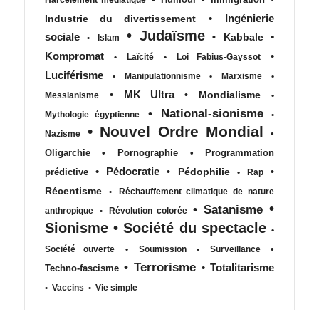
•
Ingénierie
Industrie du divertissement
•
Judaïsme
sociale
•
•
Kabbale
•
Islam
Kompromat
•
•
Laïcité
•
Loi Fabius-Gayssot
Luciférisme
•
Manipulationnisme
•
Marxisme
•
•
MK Ultra
•
Mondialisme
Messianisme
•
•
National-sionisme
Mythologie égyptienne
•
•
Nouvel Ordre Mondial
•
Nazisme
Oligarchie
•
Pornographie
•
Programmation
•
Pédocratie
•
Pédophilie
•
prédictive
•
Rap
Récentisme
•
Réchauffement climatique de nature
•
•
Satanisme
anthropique
•
Révolution colorée
Sionisme
•
Société du spectacle
•
•
Société ouverte
•
Soumission
•
Surveillance
•
Terrorisme
•
Totalitarisme
Techno-fascisme
•
Vaccins
•
Vie simple