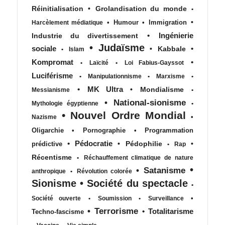
Réinitialisation
•
Grolandisation du monde
•
•
•
Humour
•
Immigration
Harcèlement médiatique
•
Ingénierie
Industrie du divertissement
•
Judaïsme
sociale
•
•
Kabbale
•
Islam
Kompromat
•
•
Laïcité
•
Loi Fabius-Gayssot
Luciférisme
•
Manipulationnisme
•
Marxisme
•
•
MK Ultra
•
Mondialisme
Messianisme
•
•
National-sionisme
Mythologie égyptienne
•
•
Nouvel Ordre Mondial
•
Nazisme
Oligarchie
•
Pornographie
•
Programmation
•
Pédocratie
•
Pédophilie
•
prédictive
•
Rap
Récentisme
•
Réchauffement climatique de nature
•
•
Satanisme
anthropique
•
Révolution colorée
Sionisme
•
Société du spectacle
•
•
Société ouverte
•
Soumission
•
Surveillance
•
Terrorisme
•
Totalitarisme
Techno-fascisme