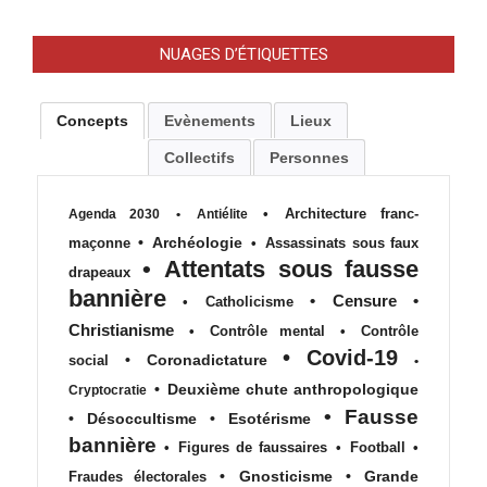
NUAGES D’ÉTIQUETTES
Concepts
Evènements
Lieux
Collectifs
Personnes
•
Architecture franc-
Agenda 2030
•
Antiélite
•
Archéologie
maçonne
•
Assassinats sous faux
•
Attentats sous fausse
drapeaux
bannière
•
Censure
•
•
Catholicisme
Christianisme
•
Contrôle mental
•
Contrôle
•
Covid-19
•
Coronadictature
social
•
•
Deuxième chute anthropologique
Cryptocratie
•
Fausse
•
Désoccultisme
•
Esotérisme
bannière
•
Figures de faussaires
•
Football
•
•
Gnosticisme
•
Grande
Fraudes électorales