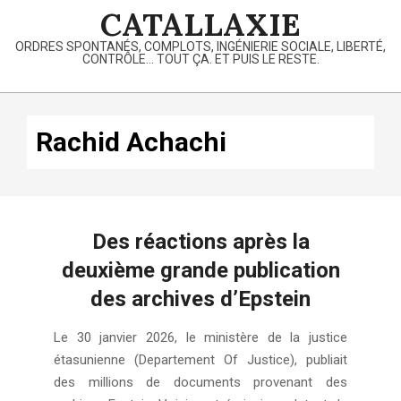
Skip
CATALLAXIE
to
ORDRES SPONTANÉS, COMPLOTS, INGÉNIERIE SOCIALE, LIBERTÉ,
content
CONTRÔLE… TOUT ÇA. ET PUIS LE RESTE.
Primary
Navigation
Rachid Achachi
Menu
Des réactions après la
deuxième grande publication
des archives d’Epstein
2026-
Le 30 janvier 2026, le ministère de la justice
02-
étasunienne (Departement Of Justice), publiait
03
des millions de documents provenant des