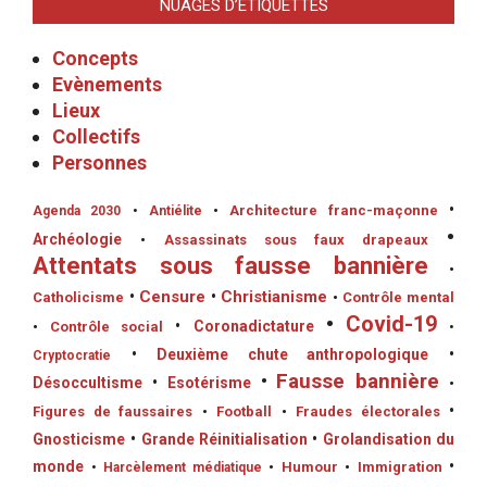
NUAGES D’ÉTIQUETTES
Concepts
Evènements
Lieux
Collectifs
Personnes
•
•
Architecture franc-maçonne
Agenda 2030
•
Antiélite
•
Archéologie
•
Assassinats sous faux drapeaux
Attentats sous fausse bannière
•
•
Censure
•
Christianisme
Catholicisme
•
Contrôle mental
•
Covid-19
•
Coronadictature
•
Contrôle social
•
•
Deuxième chute anthropologique
•
Cryptocratie
•
Fausse bannière
Désoccultisme
•
Esotérisme
•
•
Figures de faussaires
•
Football
•
Fraudes électorales
Gnosticisme
•
Grande Réinitialisation
•
Grolandisation du
monde
•
•
Humour
•
Immigration
•
Harcèlement médiatique