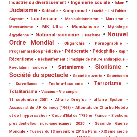
•
•
Ingénierie sociale
Industrie du divertissement
•
Islam
Judaïsme
•
Kompromat
•
Kabbale
•
Laïcité
•
Loi Fabius-
•
Luciférisme
Gayssot
•
Manipulationnisme
•
Marxisme
•
•
MK Ultra
•
Mondialisme
Messianisme
•
Mythologie
•
Nouvel
•
National-sionisme
égyptienne
•
Nazisme
Ordre Mondial
•
Oligarchie
•
Pornographie
•
•
Pédocratie
•
Pédophilie
•
Programmation prédictive
•
Rap
Récentisme
•
Réchauffement climatique de nature anthropique
•
•
Sionisme
•
•
Satanisme
Révolution colorée
Société du spectacle
•
Société ouverte
•
Soumission
•
Terrorisme
•
•
Techno-fascisme
•
Surveillance
Totalitarisme
•
Vaccins
•
Vie simple
11 septembre 2001
•
Affaire Dreyfus
•
affaire Epstein
•
•
Attentats de Charlie Hebdo
Assassinat de J.F. Kennedy (1963)
et de l'hypercasher
•
Coup d'Etat de 1789 en France
•
Elections
présidentielles nord-américaines 2020
•
Seconde Guerre
Mondiale
•
Tueries du 13 novembre 2015 à Paris
•
XIXème siècle