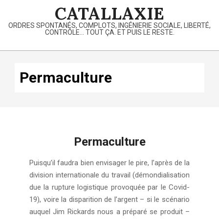
Skip
CATALLAXIE
to
ORDRES SPONTANÉS, COMPLOTS, INGÉNIERIE SOCIALE, LIBERTÉ,
content
CONTRÔLE… TOUT ÇA. ET PUIS LE RESTE.
Primary
Navigation
Permaculture
Menu
Permaculture
2020-
Puisqu’il faudra bien envisager le pire, l’après de la
04-
division internationale du travail (démondialisation
04
due la rupture logistique provoquée par le Covid-
19), voire la disparition de l’argent – si le scénario
auquel Jim Rickards nous a préparé se produit –