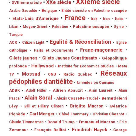
•
XXIème siècle
•
XXe siècle
•
XVIIIème siècle
Arabie Saoudite
•
Belgique
•
Entité sioniste en Palestine occupée
•
France
•
Etats-Unis d'Amérique
•
Irak
•
Iran
•
Italie
•
•
Palestine occupée
•
Syrie
Liban
•
Moyen-Orient
•
Palestine
•
Turquie
•
Egalité & Réconciliation
ACR
•
Citizen Light
•
Eglise
•
Franc-maçonnerie
•
•
Faits et Documents
catholique
Gilets jaunes
•
Gilets Jaunes Constituants
•
Géopolitique
•
Hollywood
profonde
•
Institute for Economics Studies
•
Meta
•
Réseaux
•
Mossad
•
Radio Québec
TV
•
ONU
pédophiles d'antiélite
•
Ummites ou Oumains
ADBK
•
Adrien Abauzit
•
Adolf Hitler
•
Alain Laurent
•
Alain
•
Alain Soral
Pascal
•
Alexis Cossette-Trudel
•
Bernard-Henri
•
Brigitte Macron
•
Béatrice
Lévy
•
Bill et Hillary Clinton
•
Carl Menger
Pignède
•
Chloé Frammery
•
Christian Chesnot
•
•
Donald Trump
•
Emmanuel Macron
•
Eric
Claude Timmerman
•
Friedrich Hayek
Zemmour
•
François Belliot
•
George