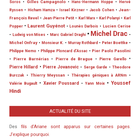
•
Gilles Campagnolo
Soros
•
Hans-Hermann Hoppe
•
Hervé
•
Jean-
Ryssen
•
Hicham Hamza
•
Israel Kirzner
•
Jacob Cohen
François Revel
•
Jean-Pierre Petit
•
Karl Marx
•
Karl Polanyi
•
Karl
•
Laurent Guyénot
•
Lucien Cerise
Popper
•
Lounès Darbois
•
Michel Drac
•
•
Ludwig von Mises
•
Marc Gabriel Draghi
Michel Onfray
•
Monsieur K.
•
Murray Rothbard
•
Peter Boettke
•
•
Pier Paolo Pasolini
Philippe Nemo
•
Philippe Ploncard d'Assac
•
•
Pierre Barnérias
•
Pierre de Brague
•
Pierre Garello
Pierre Hillard
•
Pierre Jovanovic
•
Serge Garde
•
Theodore
•
Thierry Meyssan
Burczak
•
Thérapies géniques à ARNm
•
•
Youssef
•
Xavier Poussard
Valérie Bugault
•
Yann Moix
Hindi
ACTUALITÉ DU SITE
Des
fils d’Ariane sont apparus sur certaines pages.
J’explique pourquoi
.