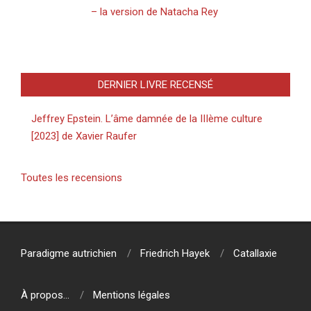
– la version de Natacha Rey
DERNIER LIVRE RECENSÉ
Jeffrey Epstein. L’âme damnée de la IIIème culture
[2023] de Xavier Raufer
Toutes les recensions
Paradigme autrichien
Friedrich Hayek
Catallaxie
À propos…
Mentions légales