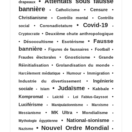
•
Attentats sous fausse
drapeaux
bannière
•
Censure
•
•
Catholicisme
Christianisme
•
Contrôle mental
•
Contrôle
•
Covid-19
•
Coronadictature
social
•
•
Deuxième chute anthropologique
Cryptocratie
•
Fausse
•
Désoccultisme
•
Esotérisme
bannière
•
Figures de faussaires
•
Football
•
•
Gnosticisme
•
Grande
Fraudes électorales
Réinitialisation
•
Grolandisation du monde
•
•
•
Humour
•
Immigration
Harcèlement médiatique
•
Ingénierie
Industrie du divertissement
•
Judaïsme
sociale
•
•
Kabbale
•
Islam
Kompromat
•
•
Laïcité
•
Loi Fabius-Gayssot
Luciférisme
•
Manipulationnisme
•
Marxisme
•
•
MK Ultra
•
Mondialisme
Messianisme
•
•
National-sionisme
Mythologie égyptienne
•
•
Nouvel Ordre Mondial
•
Nazisme