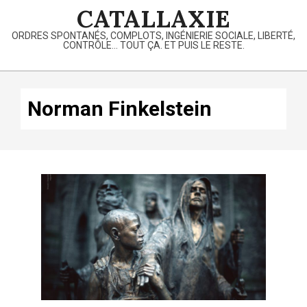
Skip
CATALLAXIE
to
ORDRES SPONTANÉS, COMPLOTS, INGÉNIERIE SOCIALE, LIBERTÉ,
content
CONTRÔLE… TOUT ÇA. ET PUIS LE RESTE.
Primary
Navigation
Norman Finkelstein
Menu