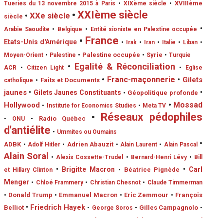
•
XVIIIème
Tueries du 13 novembre 2015 à Paris
•
XIXème siècle
•
XXIème siècle
•
XXe siècle
siècle
•
Arabie Saoudite
•
Belgique
•
Entité sioniste en Palestine occupée
•
France
Etats-Unis d'Amérique
•
Irak
•
Iran
•
Italie
•
Liban
•
•
Palestine occupée
•
Syrie
Moyen-Orient
•
Palestine
•
Turquie
•
Egalité & Réconciliation
ACR
•
Citizen Light
•
Eglise
•
Franc-maçonnerie
•
Gilets
•
Faits et Documents
catholique
jaunes
•
•
Gilets Jaunes Constituants
•
Géopolitique profonde
•
Mossad
Hollywood
•
Institute for Economics Studies
•
Meta TV
•
Réseaux pédophiles
•
Radio Québec
•
ONU
d'antiélite
•
Ummites ou Oumains
•
ADBK
•
Adrien Abauzit
•
Adolf Hitler
•
Alain Laurent
•
Alain Pascal
Alain Soral
•
Alexis Cossette-Trudel
•
Bernard-Henri Lévy
•
Bill
•
Brigitte Macron
•
Carl
•
Béatrice Pignède
et Hillary Clinton
Menger
•
Chloé Frammery
•
Christian Chesnot
•
Claude Timmerman
•
Donald Trump
•
Emmanuel Macron
•
Eric Zemmour
•
François
•
Friedrich Hayek
Belliot
•
Gilles Campagnolo
•
George Soros
•