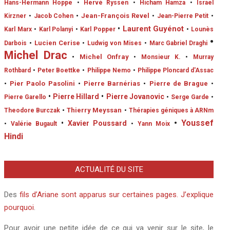
Hans-Hermann Hoppe
•
Hervé Ryssen
•
Hicham Hamza
•
Israel
•
Jean-François Revel
Kirzner
•
Jacob Cohen
•
Jean-Pierre Petit
•
•
Laurent Guyénot
Karl Marx
•
Karl Polanyi
•
Karl Popper
•
Lounès
•
•
Lucien Cerise
Darbois
•
Ludwig von Mises
•
Marc Gabriel Draghi
Michel Drac
•
Michel Onfray
•
Monsieur K.
•
Murray
Rothbard
•
Peter Boettke
•
Philippe Nemo
•
Philippe Ploncard d'Assac
•
Pier Paolo Pasolini
•
Pierre Barnérias
•
Pierre de Brague
•
•
Pierre Hillard
•
Pierre Jovanovic
Pierre Garello
•
Serge Garde
•
•
Thierry Meyssan
Theodore Burczak
•
Thérapies géniques à ARNm
•
Youssef
•
Xavier Poussard
•
Valérie Bugault
•
Yann Moix
Hindi
ACTUALITÉ DU SITE
Des
fils d’Ariane sont apparus sur certaines pages. J’explique
pourquoi
.
Pour avoir une petite idée de ce qui va venir sur le site, le