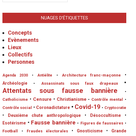
NUAGES D’ÉTIQUETTES
Concepts
Evènements
Lieux
Collectifs
Personnes
•
•
Architecture franc-maçonne
Agenda 2030
•
Antiélite
•
Archéologie
•
Assassinats sous faux drapeaux
Attentats sous fausse bannière
•
•
Censure
•
Christianisme
Catholicisme
•
Contrôle mental
•
•
Covid-19
•
Coronadictature
Contrôle social
•
Cryptocratie
•
Deuxième chute anthropologique
•
Désoccultisme
•
•
Fausse bannière
Esotérisme
•
Figures de faussaires
•
•
Gnosticisme
•
Grande
Football
•
Fraudes électorales