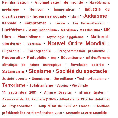
Réinitialisation
•
Grolandisation du monde
•
Harcèlement
•
Industrie du
•
Humour
•
Immigration
médiatique
•
Judaïsme
•
Ingénierie sociale
divertissement
•
•
Islam
•
Kompromat
•
Kabbale
•
Laïcité
•
Loi Fabius-Gayssot
Luciférisme
•
MK
•
Manipulationnisme
•
Marxisme
•
Messianisme
•
National-
Ultra
•
Mondialisme
•
Mythologie égyptienne
•
Nouvel Ordre Mondial
sionisme
•
•
Nazisme
•
Oligarchie
•
Pornographie
•
Programmation prédictive
Pédocratie
•
Pédophilie
•
Récentisme
•
Rap
•
Réchauffement
•
climatique de nature anthropique
•
Révolution colorée
•
Sionisme
•
Société du spectacle
Satanisme
•
•
•
Techno-fascisme
Société ouverte
•
Soumission
•
Surveillance
Terrorisme
•
Totalitarisme
•
Vaccins
•
Vie simple
11 septembre 2001
•
Affaire Dreyfus
•
affaire Epstein
•
•
Attentats de Charlie Hebdo et
Assassinat de J.F. Kennedy (1963)
de l'hypercasher
•
Coup d'Etat de 1789 en France
•
Elections
présidentielles nord-américaines 2020
•
Seconde Guerre Mondiale
•