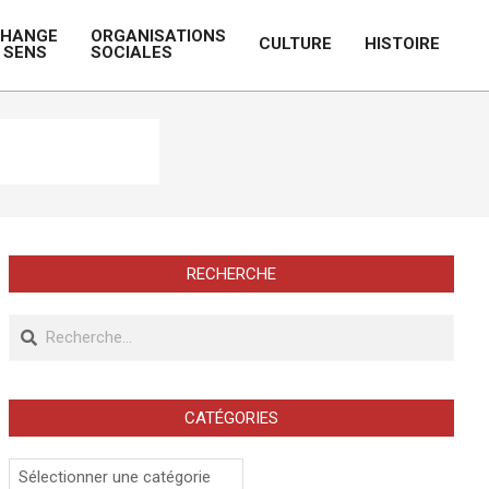
CHANGE
ORGANISATIONS
CULTURE
HISTOIRE
 SENS
SOCIALES
Prim
Navi
Men
RECHERCHE
Recherche
CATÉGORIES
Catégories