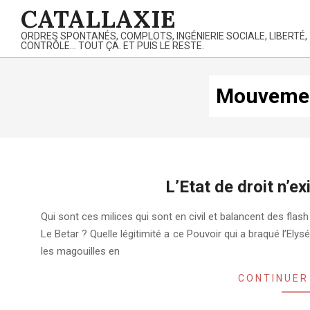
Skip
CATALLAXIE
to
ORDRES SPONTANÉS, COMPLOTS, INGÉNIERIE SOCIALE, LIBERTÉ,
content
CONTRÔLE… TOUT ÇA. ET PUIS LE RESTE.
Mouvemen
L’Etat de droit n’e
2019-
Qui sont ces milices qui sont en civil et balancent des fla
01-
Le Betar ? Quelle légitimité a ce Pouvoir qui a braqué l’Elys
03
les magouilles en
CONTINUER