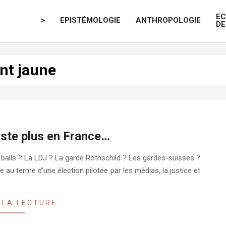
E
>
EPISTÉMOLOGIE
ANTHROPOLOGIE
DE
t jaune
xiste plus en France…
sh balls ? La LDJ ? La garde Rothschild ? Les gardes-suisses ?
ée au terme d’une élection pilotée par les médias, la justice et
 LA LECTURE